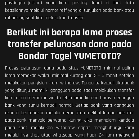
postingan jackpot yang kami posting dapat di lihat data
keasliannya melalui nomor reff yang di tunjukan pada bank atau
mbanking saat kita melakukan transfer.
Berikut ini berapa lama proses
transfer pelunasan dana pada
Bandar Togel YUMETOTO?
Proses pelunasan dana pada situs YUMETOTO minimal paling
lama memakan waktu minimal kurang dari 3 – 5 menit setelah
melakukan pengisian from withdraw, Tanpa terkecuali jika bank
yang ditunju memiliki gangguan pada saat melakukan transfer
kami akan memakan waktu lebih lama karena harus menunggu
bank yang tunju kembali normal. Setiap bank yang gangguan
akan di beritahukan melalui memo atau melihat lampu indikator
pada bank menyala berwarna kuning. Jika mengalami kendala
pada saat melakukan withdraw dapat menghubungi kami
melalui live chat atau whatsapp yang hadir 24 jam melayani