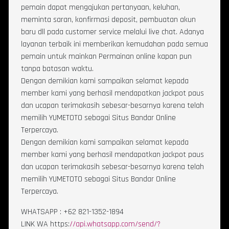
pemain dapat mengajukan pertanyaan, keluhan,
meminta saran, konfirmasi deposit, pembuatan akun
baru dll pada customer service melalui live chat. Adanya
layanan terbaik ini memberikan kemudahan pada semua
pemain untuk mainkan Permainan online kapan pun
tanpa batasan waktu.
Dengan demikian kami sampaikan selamat kepada
member kami yang berhasil mendapatkan jackpot paus
dan ucapan terimakasih sebesar-besarnya karena telah
memilih YUMETOTO sebagai Situs Bandar Online
Terpercaya.
Dengan demikian kami sampaikan selamat kepada
member kami yang berhasil mendapatkan jackpot paus
dan ucapan terimakasih sebesar-besarnya karena telah
memilih YUMETOTO sebagai Situs Bandar Online
Terpercaya.
WHATSAPP : +62 821-1352-1894
LINK WA https:
//api.whatsapp.com/send/?