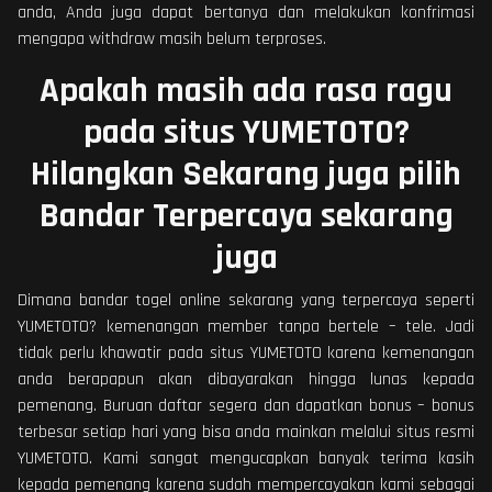
anda, Anda juga dapat bertanya dan melakukan konfrimasi
mengapa withdraw masih belum terproses.
Apakah masih ada rasa ragu
pada situs YUMETOTO?
Hilangkan Sekarang juga pilih
Bandar Terpercaya sekarang
juga
Dimana bandar togel online sekarang yang terpercaya seperti
YUMETOTO? kemenangan member tanpa bertele – tele. Jadi
tidak perlu khawatir pada situs YUMETOTO karena kemenangan
anda berapapun akan dibayarakan hingga lunas kepada
pemenang. Buruan daftar segera dan dapatkan bonus – bonus
terbesar setiap hari yang bisa anda mainkan melalui situs resmi
YUMETOTO. Kami sangat mengucapkan banyak terima kasih
kepada pemenang karena sudah mempercayakan kami sebagai