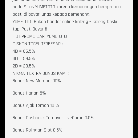
pada Situs YUMETOTO karena kemenangan berapa pun
pasti di bayar lunas kepada pemenang.
YUMETOTO Bukan bandar online kaleng – kaleng bosku
tapi Pasti Bayar !!
HOT PROMO DARI YUMETOTO
DISKON TOGEL TERBESAR :
4D = 66.5%
3D = 59.5%
2D = 29.5%
NIKMATI EXTRA BONUS KAMI :
Bonus New Member 10%
Bonus Harian 5%
Bonus Ajak Teman 10 %
Bonus Cashback Turnover LiveGame 0.5%
Bonus Rolingan Slot 0.5%