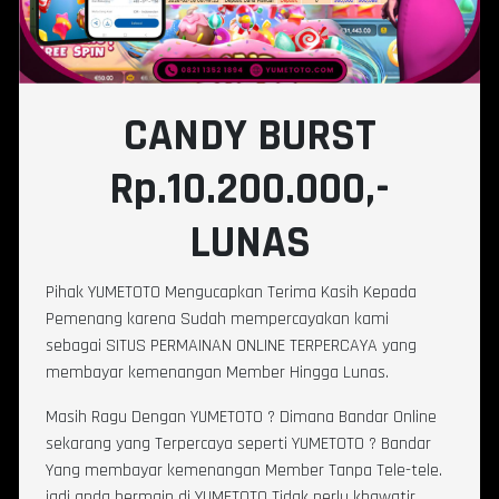
CANDY BURST
Rp.10.200.000,-
LUNAS
Pihak YUMETOTO Mengucapkan Terima Kasih Kepada
Pemenang karena Sudah mempercayakan kami
sebagai SITUS PERMAINAN ONLINE TERPERCAYA yang
membayar kemenangan Member Hingga Lunas.
Masih Ragu Dengan YUMETOTO ? Dimana Bandar Online
sekarang yang Terpercaya seperti YUMETOTO ? Bandar
Yang membayar kemenangan Member Tanpa Tele-tele.
jadi anda bermain di YUMETOTO Tidak perlu khawatir