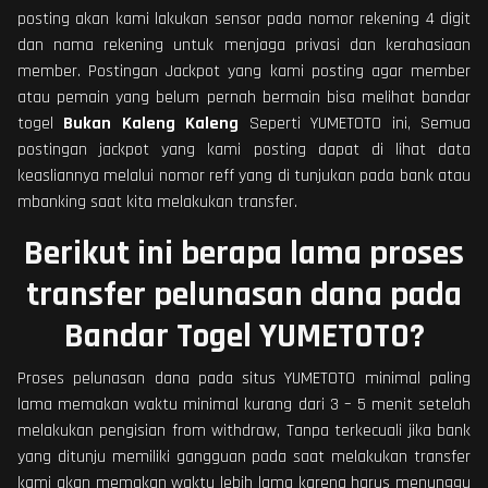
posting akan kami lakukan sensor pada nomor rekening 4 digit
dan nama rekening untuk menjaga privasi dan kerahasiaan
member. Postingan Jackpot yang kami posting agar member
atau pemain yang belum pernah bermain bisa melihat bandar
togel
Bukan Kaleng Kaleng
Seperti YUMETOTO ini, Semua
postingan jackpot yang kami posting dapat di lihat data
keasliannya melalui nomor reff yang di tunjukan pada bank atau
mbanking saat kita melakukan transfer.
Berikut ini berapa lama proses
transfer pelunasan dana pada
Bandar Togel YUMETOTO?
Proses pelunasan dana pada situs YUMETOTO minimal paling
lama memakan waktu minimal kurang dari 3 – 5 menit setelah
melakukan pengisian from withdraw, Tanpa terkecuali jika bank
yang ditunju memiliki gangguan pada saat melakukan transfer
kami akan memakan waktu lebih lama karena harus menunggu