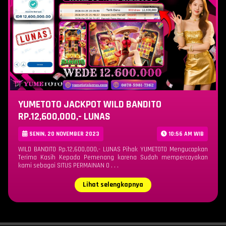
YUMETOTO JACKPOT WILD BANDITO
RP.12,600,000,- LUNAS
SENIN, 20 NOVEMBER 2023
10:56 AM WIB
WILD BANDITO Rp.12,600,000,- LUNAS Pihak YUMETOTO Mengucapkan
Terima Kasih Kepada Pemenang karena Sudah mempercayakan
kami sebagai SITUS PERMAINAN O . . .
Lihat selengkapnya