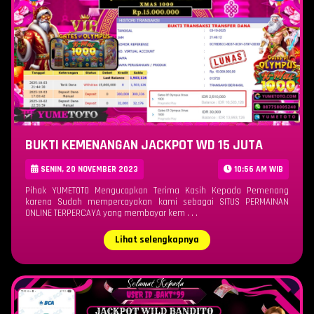
BUKTI KEMENANGAN JACKPOT WD 15 JUTA
SENIN, 20 NOVEMBER 2023
10:56 AM WIB
Pihak YUMETOTO Mengucapkan Terima Kasih Kepada Pemenang
karena Sudah mempercayakan kami sebagai SITUS PERMAINAN
ONLINE TERPERCAYA yang membayar kem . . .
Lihat selengkapnya