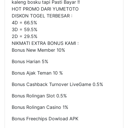
kaleng bosku tapi Pasti Bayar !!
HOT PROMO DARI YUMETOTO
DISKON TOGEL TERBESAR :
4D = 66.5%
3D = 59.5%
2D = 29.5%
NIKMATI EXTRA BONUS KAMI :
Bonus New Member 10%
Bonus Harian 5%
Bonus Ajak Teman 10 %
Bonus Cashback Turnover LiveGame 0.5%
Bonus Rolingan Slot 0.5%
Bonus Rolingan Casino 1%
Bonus Freechips Dowload APK