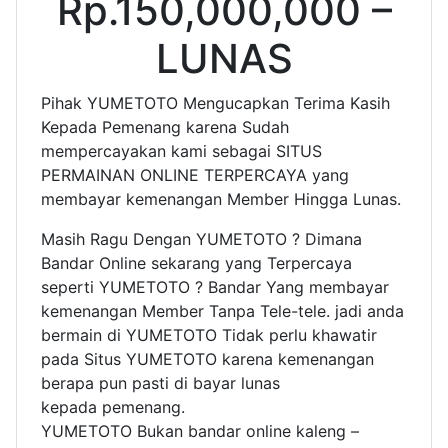
Rp.150,000,000 –
LUNAS
Pihak YUMETOTO Mengucapkan Terima Kasih
Kepada Pemenang karena Sudah
mempercayakan kami sebagai SITUS
PERMAINAN ONLINE TERPERCAYA yang
membayar kemenangan Member Hingga Lunas.
Masih Ragu Dengan YUMETOTO ? Dimana
Bandar Online sekarang yang Terpercaya
seperti YUMETOTO ? Bandar Yang membayar
kemenangan Member Tanpa Tele-tele. jadi anda
bermain di YUMETOTO Tidak perlu khawatir
pada Situs YUMETOTO karena kemenangan
berapa pun pasti di bayar lunas
kepada pemenang.
YUMETOTO Bukan bandar online kaleng –