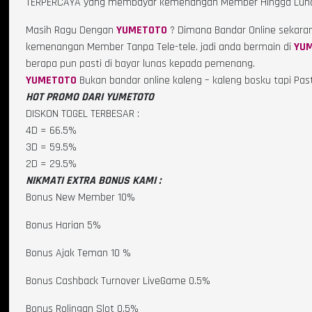
TERPERCAYA yang membayar kemenangan Member Hingga Luna
Masih Ragu Dengan
YUMETOTO
? Dimana Bandar Online sekara
kemenangan Member Tanpa Tele-tele. jadi anda bermain di
YU
berapa pun pasti di bayar lunas kepada pemenang.
YUMETOTO
Bukan bandar online kaleng – kaleng bosku tapi Pasti
HOT PROMO DARI YUMETOTO
DISKON TOGEL TERBESAR :
4D = 66.5%
3D = 59.5%
2D = 29.5%
NIKMATI EXTRA BONUS KAMI :
Bonus New Member 10%
Bonus Harian 5%
Bonus Ajak Teman 10 %
Bonus Cashback Turnover LiveGame 0.5%
Bonus Rolingan Slot 0.5%