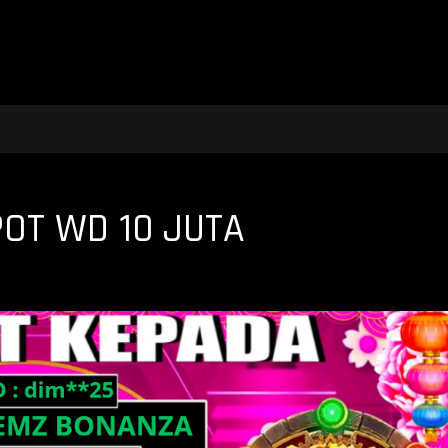
SELAMAT
OT WD 10 JUTA