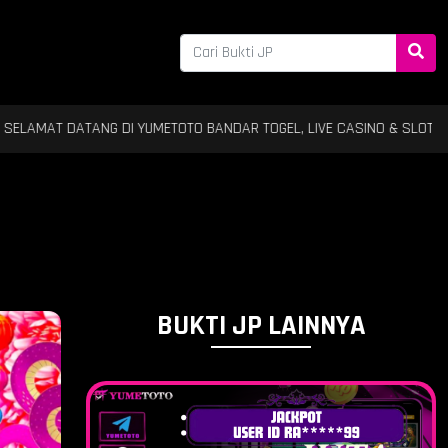
 DATANG DI YUMETOTO BANDAR TOGEL, LIVE CASINO & SLOT TERBAIK D
BUKTI JP LAINNYA