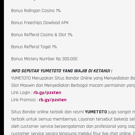
Bonus Rolingan Casino 1%
Bonus Freechips Dowload APK
Bonus Refferal Casino & Slot 1%
Bonus Refferal Togel 1%
Bonus Mistery Number Rp 300.000
INFO SEPUTAR YUMETOTO YANG WAJIB DI KETAHUI :
YUMETOTO Merupakan Situs Bandar Online yang Menyediakan Bany
Slot Maxwin dan Menyediakan Berbagai macam permainan yang
Link Login :
rb.gy/pzxten
Link Promosi :
rb.gy/pzxten
Situs Bandar online terbaik dan resmi
YUMETOTO
juga sangat
terbaik untuk semua membernya. Layanan tersebut bekerja sela
oleh customer service berpengalaman dan profesional yang s
customer service secara langsung melalui fitur live chat onlin