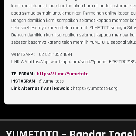
konfirmasi deposit, pembuatan akun baru dll pada customer ser
pada semua pemain untuk mainkan Permainan online kapan pu
Dengan demikian kami sampaikan selamat kepada member kami
sebesar-besarnya karena telah memilih YUMETOTO sebagai Situs
Dengan demikian kami sampaikan selamat kepada member kami
sebesar-besarnya karena telah memilih YUMETOTO sebagai Situs
WHATSAPP : +62 821-1352-1894
LINK WA https://api.whatsapp.com/send/?phone=628211352189
TELEGRAM :
https://t.me/Yumetoto
INSTAGRAM :
@yume_toto
Link Alternatif Anti Nawala :
https://yumetoto4.org
YUMETOTO – Bandar Toge