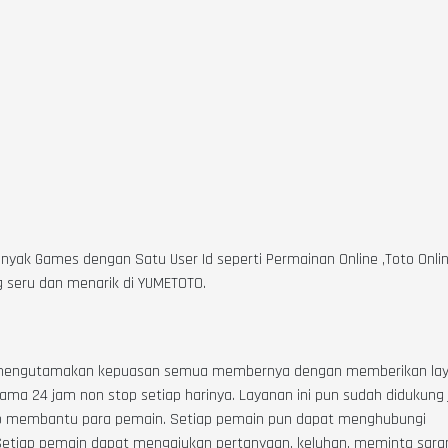
ak Games dengan Satu User Id seperti Permainan Online ,Toto Onlin
 seru dan menarik di YUMETOTO.
 mengutamakan kepuasan semua membernya dengan memberikan la
ma 24 jam non stop setiap harinya. Layanan ini pun sudah didukung 
iap membantu para pemain. Setiap pemain pun dapat menghubungi
e. Setiap pemain dapat mengajukan pertanyaan, keluhan, meminta sara