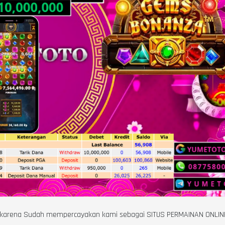
karena Sudah mempercayakan kami sebagai SITUS PERMAINAN ONLIN