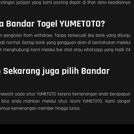
tingan jackpot yang kami posting dapat di lihat data keasliannya
ada Bandar Togel YUMETOTO?
engisian from withdraw, Tanpa terkecuali jika bank yang ditunju
i normal. Setiap bank yang gangguan akan di beritahukan melalui
 menghubungi kami melalui live chat atau whatsapp yang hadir 24
 Sekarang juga pilih Bandar
u khawatir pada situs YUMETOTO karena kemenangan anda berapapun
 bisa anda mainkan melalui situs resmi YUMETOTO. Kami sangat
semua kemenangan member hingga lunas.