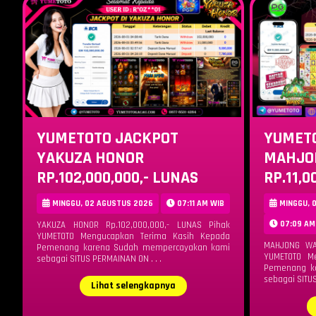
YUMETOTO JACKPOT
YUMET
YAKUZA HONOR
MAHJO
RP.102,000,000,- LUNAS
RP.11,0
MINGGU, 02 AGUSTUS 2026
07:11 AM WIB
MINGGU, 
07:09 AM
YAKUZA HONOR Rp.102,000,000,- LUNAS Pihak
YUMETOTO Mengucapkan Terima Kasih Kepada
MAHJONG WAY
Pemenang karena Sudah mempercayakan kami
YUMETOTO M
sebagai SITUS PERMAINAN ON . . .
Pemenang k
sebagai SITUS
Lihat selengkapnya