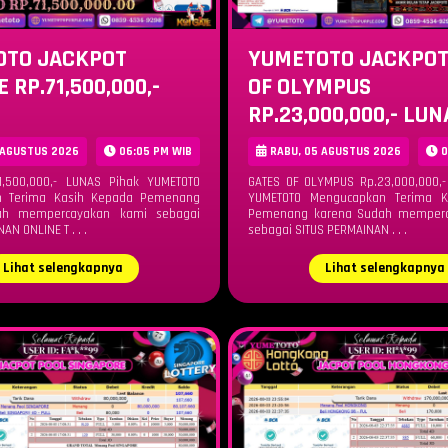
OTO JACKPOT
YUMETOTO JACKPOT
 RP.71,500,000,-
OF OLYMPUS
RP.23,000,000,- LUN
 AGUSTUS 2026
06:05 PM WIB
RABU, 05 AGUSTUS 2026
0
71,500,000,- LUNAS Pihak YUMETOTO
GATES OF OLYMPUS Rp.23,000,000,-
n Terima Kasih Kepada Pemenang
YUMETOTO Mengucapkan Terima K
ah mempercayakan kami sebagai
Pemenang karena Sudah memperc
AN ONLINE T . . .
sebagai SITUS PERMAINAN . . .
Lihat selengkapnya
Lihat selengkapnya