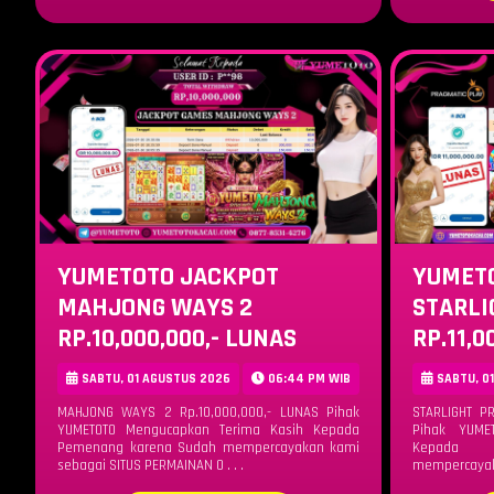
YUMETOTO JACKPOT
YUMET
MAHJONG WAYS 2
STARLI
RP.10,000,000,- LUNAS
RP.11,0
SABTU, 01 AGUSTUS 2026
06:44 PM WIB
SABTU, 0
MAHJONG WAYS 2 Rp.10,000,000,- LUNAS Pihak
STARLIGHT PR
YUMETOTO Mengucapkan Terima Kasih Kepada
Pihak YUME
Pemenang karena Sudah mempercayakan kami
Kepada 
sebagai SITUS PERMAINAN O . . .
mempercayaka