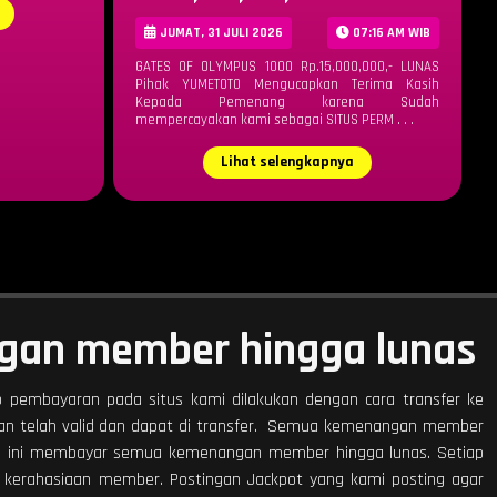
JUMAT, 31 JULI 2026
07:16 AM WIB
GATES OF OLYMPUS 1000 Rp.15,000,000,- LUNAS
Pihak YUMETOTO Mengucapkan Terima Kasih
Kepada Pemenang karena Sudah
mempercayakan kami sebagai SITUS PERM . . .
Lihat selengkapnya
gan member hingga lunas
pembayaran pada situs kami dilakukan dengan cara transfer ke
arkan telah valid dan dapat di transfer. Semua kemenangan member
TO ini membayar semua kemenangan member hingga lunas. Setiap
n kerahasiaan member. Postingan Jackpot yang kami posting agar