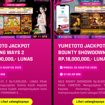
OTO JACKPOT
YUMETOTO JACKPOT
NG WAYS 2
BOUNTY SHOWDOW
00,000,- LUNAS
RP.18,000,000,- LUN
02 AGUSTUS 2026
MINGGU, 02 AGUSTUS 2026
 WIB
07:08 AM WIB
S 2 Rp.11,000,000,- LUNAS Pihak
WILD BOUNTY SHOWDOWN Rp.18,000
engucapkan Terima Kasih Kepada
Pihak YUMETOTO Mengucapkan T
arena Sudah mempercayakan kami
Kepada Pemenang kare
 PERMAINAN O . . .
mempercayakan kami sebagai SITUS P
Lihat selengkapnya
Lihat selengkapnya