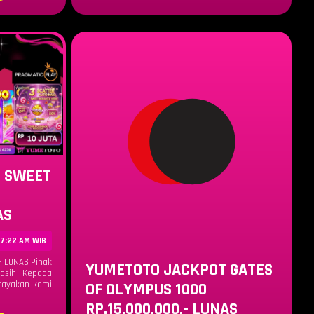
 SWEET
AS
7:22 AM WIB
- LUNAS Pihak
YUMETOTO JACKPOT GATES
asih Kepada
OF OLYMPUS 1000
ayakan kami
RP.15,000,000,- LUNAS