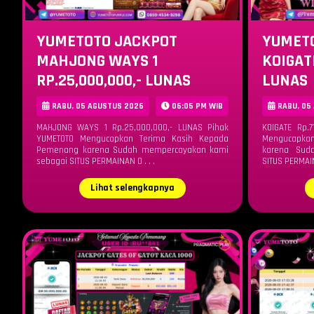
YUMETOTO JACKPOT
YUMET
MAHJONG WAYS 1
KOIGATE
RP.25,000,000,- LUNAS
LUNAS
RABU, 05 AGUSTUS 2026
06:05 PM WIB
RABU, 05
MAHJONG WAYS 1 Rp.25,000,000,- LUNAS Pihak
KOIGATE Rp.
YUMETOTO Mengucapkan Terima Kasih Kepada
Mengucapka
Pemenang karena Sudah mempercayakan kami
karena Sud
sebagai SITUS PERMAINAN O . . .
SITUS PERMAIN
Lihat selengkapnya