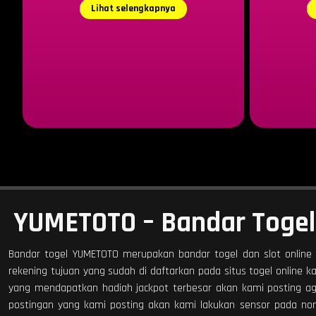
Lihat selengkapnya
YUMETOTO – Bandar Toge
Bandar togel YUMETOTO merupakan bandar togel dan slot onlin
rekening tujuan yang sudah di daftarkan pada situs togel online
yang mendapatkan hadiah jackpot terbesar akan kami posting 
postingan yang kami posting akan kami lakukan sensor pada nom