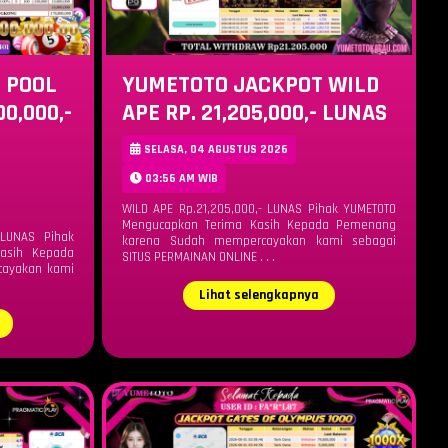
 POOL
YUMETOTO JACKPOT WILD
0,000,-
APE RP. 21,205,000,- LUNAS
SELASA, 04 AGUSTUS 2026
03:56 AM WIB
WILD APE Rp.21,205,000,- LUNAS Pihak YUMETOTO
Mengucapkan Terima Kasih Kepada Pemenang
 LUNAS Pihak
karena Sudah mempercayakan kami sebagai
asih Kepada
SITUS PERMAINAN ONLINE . . .
ayakan kami
Lihat selengkapnya