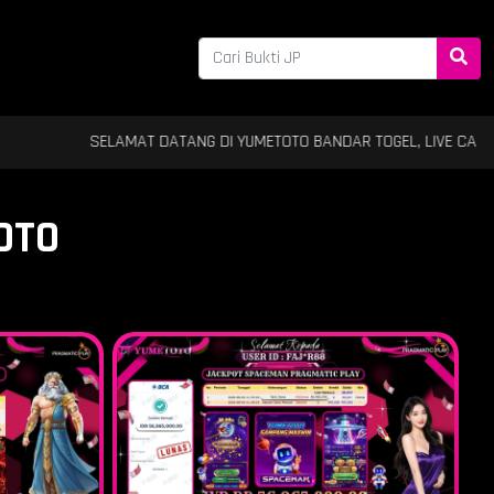
ELAMAT DATANG DI YUMETOTO BANDAR TOGEL, LIVE CASINO & SLOT TER
OTO