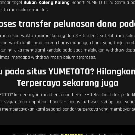
andar togel
Bukan Kaleng Kaleng
Seperti YUMETOTO ini, Semua pos
kita melakukan transfer.
roses transfer pelunasan dana p
memakan waktu minimal kurang dari 3 – 5 menit setelah melakukan p
an waktu lebih lama karena harus menunggu bank yang tunju kembal
uning. Jika mengalami kendala pada saat melakukan withdraw dapat
rimasi mengapa withdraw masih belum terproses.
 pada situs YUMETOTO? Hilangkan
Terpercaya sekarang juga
METOTO? kemenangan member tanpa bertele – tele. Jadi tidak perl
r segera dan dapatkan bonus – bonus terbesar setiap hari yang
h mempercayakan kami sebagai bandar terpercaya yang membayar 