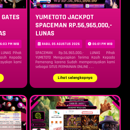
 GATES
YUMETOTO JACKPOT
SPACEMAN RP.56,965,000,-
AS
LUNAS
6:03 PM WIB
RABU, 05 AGUSTUS 2026
06:01 PM WIB
 LUNAS Pihak
SPACEMAN Rp.56,965,000,- LUNAS Pihak
asih Kepada
YUMETOTO Mengucapkan Terima Kasih Kepada
ayakan kami
Pemenang karena Sudah mempercayakan kami
sebagai SITUS PERMAINAN ONLINE . . .
Lihat selengkapnya