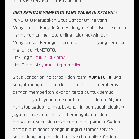
Bonus Mistery Number Rp 300.000
INFO SEPUTAR YUMETOTO YANG WAJIB DI KETAHUI :
YUMETOTO Merupakan Situs Bandar Online yang
Menyediakan Banyak Games dengan Satu User Id seperti
Permainan Online ,Toto Online , Slot Maxwin dan
Menyediakan Berbagai macam permainan yang seru dan
menarik di YUMETOTO.
Link Login :
cukurukuk.pro/
Link Promosi :
yumetotopromo.live
Situs Bandar online terbaik dan resmi
YUMETOTO
juga
sangat mengutamakan kepuasan semua membernya
dengan memberikan layanan terbaik untuk semua
membernya. Layanan tersebut bekerja selama 24 jam
non stop setiap harinya. Layanan ini pun sudah didukung
juga oleh customer service berpengalaman dan
profesional yang siap membantu para pemain. Setiap
pemain pun dapat menghubungi customer service
secara langsung melalui fitur live chat online. Setiap