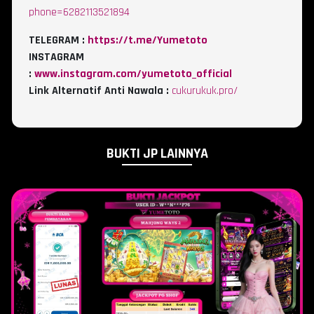
phone=6282113521894
TELEGRAM :
https://t.me/Yumetoto
INSTAGRAM
:
www.instagram.com/yumetoto_official
Link Alternatif Anti Nawala :
cukurukuk.pro/
BUKTI JP LAINNYA