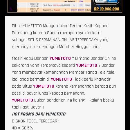
Pihak YUMETOTO Mengucapkan Terima Kasih Kepada
Pemenang karena Sudah mempercayakan kami
sebagai SITUS PERMAINAN ONLINE TERPERCAYA yang
membayar kemenangan Member Hingga Lunas.
Masih Ragu Dengan
YUMETOTO
? Dimana Bandar Online
sekarang yang Terpercaya seperti
YUMETOTO
? Bandar
Yang membayar kemenangan Member Tanpa Tele-tele.
jadi anda bermain di
YUMETOTO
Tidak perlu khawatir
pada Situs
YUMETOTO
karena kemenangan berapa pun
pasti di bayar lunas kepada pemenang.
YUMETOTO
Bukan bandar online kaleng – kaleng bosku
tapi Pasti Bayar !!
HOT PROMO DARI YUMETOTO
DISKON TOGEL TERBESAR :
4D = 66.5%