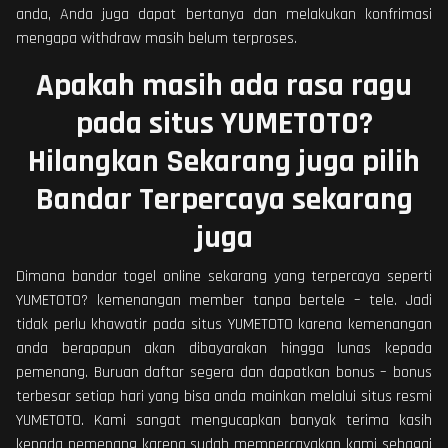
anda, Anda juga dapat bertanya dan melakukan konfrimasi
mengapa withdraw masih belum terproses.
Apakah masih ada rasa ragu
pada situs YUMETOTO?
Hilangkan Sekarang juga pilih
Bandar Terpercaya sekarang
juga
Dimana bandar togel online sekarang yang terpercaya seperti
YUMETOTO? kemenangan member tanpa bertele – tele. Jadi
tidak perlu khawatir pada situs YUMETOTO karena kemenangan
anda berapapun akan dibayarakan hingga lunas kepada
pemenang. Buruan daftar segera dan dapatkan bonus – bonus
terbesar setiap hari yang bisa anda mainkan melalui situs resmi
YUMETOTO. Kami sangat mengucapkan banyak terima kasih
kepada pemenang karena sudah mempercayakan kami sebagai