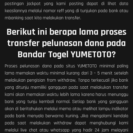
postingan jackpot yang kami posting dapat di lihat data
keasliannya melalui nomor reff yang di tunjukan pada bank atau
mbanking saat kita melakukan transfer.
Berikut ini berapa lama proses
transfer pelunasan dana pada
Bandar Togel YUMETOTO?
Proses pelunasan dana pada situs YUMETOTO minimal paling
lama memakan waktu minimal kurang dari 3 – 5 menit setelah
melakukan pengisian from withdraw, Tanpa terkecuali jika bank
yang ditunju memiliki gangguan pada saat melakukan transfer
kami akan memakan waktu lebih lama karena harus menunggu
bank yang tunju kembali normal. Setiap bank yang gangguan
akan di beritahukan melalui memo atau melihat lampu indikator
pada bank menyala berwarna kuning. Jika mengalami kendala
pada saat melakukan withdraw dapat menghubungi kami
melalui live chat atau whatsapp yang hadir 24 jam melayani