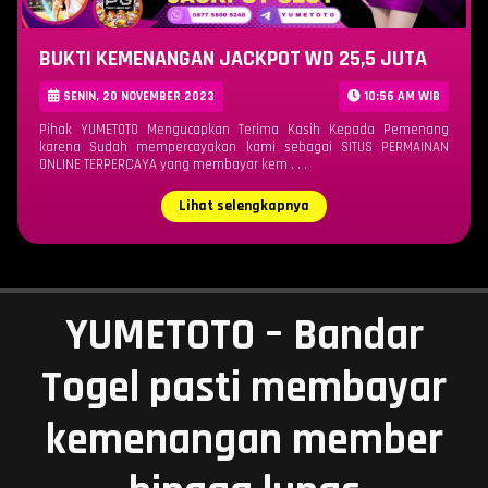
BUKTI KEMENANGAN JACKPOT WD 25,5 JUTA
SENIN, 20 NOVEMBER 2023
10:56 AM WIB
Pihak YUMETOTO Mengucapkan Terima Kasih Kepada Pemenang
karena Sudah mempercayakan kami sebagai SITUS PERMAINAN
ONLINE TERPERCAYA yang membayar kem . . .
Lihat selengkapnya
YUMETOTO – Bandar
Togel pasti membayar
kemenangan member