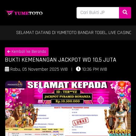
SELAMAT DATANG DI YUMETOTO BANDAR TOGEL, LIVE CASINO & SLOT
Kembali ke Beranda
BUKTI KEMENANGAN JACKPOT WD 10,5 JUTA
Rabu, 05 November 2025 WIB
|
10:36 PM WIB