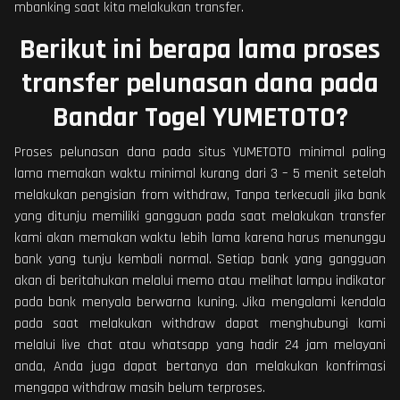
mbanking saat kita melakukan transfer.
Berikut ini berapa lama proses
transfer pelunasan dana pada
Bandar Togel YUMETOTO?
Proses pelunasan dana pada situs YUMETOTO minimal paling
lama memakan waktu minimal kurang dari 3 – 5 menit setelah
melakukan pengisian from withdraw, Tanpa terkecuali jika bank
yang ditunju memiliki gangguan pada saat melakukan transfer
kami akan memakan waktu lebih lama karena harus menunggu
bank yang tunju kembali normal. Setiap bank yang gangguan
akan di beritahukan melalui memo atau melihat lampu indikator
pada bank menyala berwarna kuning. Jika mengalami kendala
pada saat melakukan withdraw dapat menghubungi kami
melalui live chat atau whatsapp yang hadir 24 jam melayani
anda, Anda juga dapat bertanya dan melakukan konfrimasi
mengapa withdraw masih belum terproses.