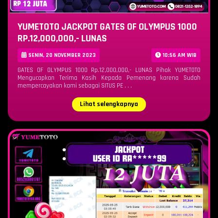
YUMETOTO JACKPOT GATES OF OLYMPUS 1000
RP.12,000,000,- LUNAS
SENIN, 20 NOVEMBER 2023
10:56 AM WIB
GATES OF OLYMPUS 1000 Rp.12,000,000,- LUNAS Pihak YUMETOTO
Mengucapkan Terima Kasih Kepada Pemenang karena Sudah
mempercayakan kami sebagai SITUS PE . . .
Lihat selengkapnya