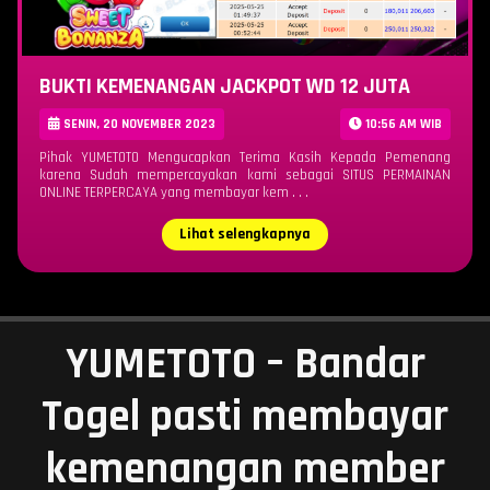
BUKTI KEMENANGAN JACKPOT WD 12 JUTA
SENIN, 20 NOVEMBER 2023
10:56 AM WIB
Pihak YUMETOTO Mengucapkan Terima Kasih Kepada Pemenang
karena Sudah mempercayakan kami sebagai SITUS PERMAINAN
ONLINE TERPERCAYA yang membayar kem . . .
Lihat selengkapnya
YUMETOTO – Bandar
Togel pasti membayar
kemenangan member