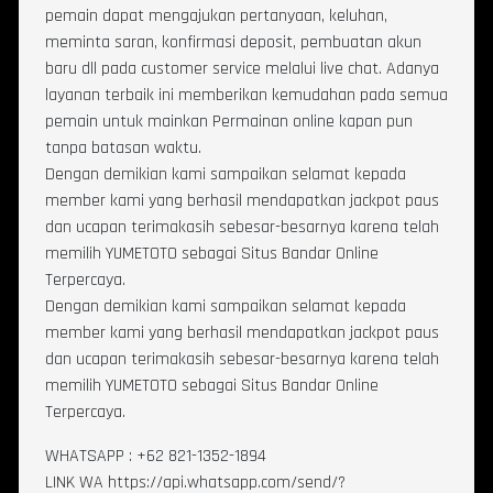
pemain dapat mengajukan pertanyaan, keluhan,
meminta saran, konfirmasi deposit, pembuatan akun
baru dll pada customer service melalui live chat. Adanya
layanan terbaik ini memberikan kemudahan pada semua
pemain untuk mainkan Permainan online kapan pun
tanpa batasan waktu.
Dengan demikian kami sampaikan selamat kepada
member kami yang berhasil mendapatkan jackpot paus
dan ucapan terimakasih sebesar-besarnya karena telah
memilih YUMETOTO sebagai Situs Bandar Online
Terpercaya.
Dengan demikian kami sampaikan selamat kepada
member kami yang berhasil mendapatkan jackpot paus
dan ucapan terimakasih sebesar-besarnya karena telah
memilih YUMETOTO sebagai Situs Bandar Online
Terpercaya.
WHATSAPP : +62 821-1352-1894
LINK WA https://api.whatsapp.com/send/?