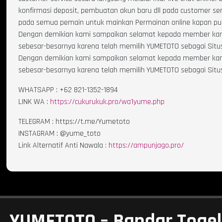
konfirmasi deposit, pembuatan akun baru dll pada customer ser
pada semua pemain untuk mainkan Permainan online kapan pu
Dengan demikian kami sampaikan selamat kepada member kami
sebesar-besarnya karena telah memilih YUMETOTO sebagai Situs
Dengan demikian kami sampaikan selamat kepada member kami
sebesar-besarnya karena telah memilih YUMETOTO sebagai Situs
WHATSAPP : +62 821-1352-1894
LINK WA :
https://cukurukuk.pro/wa1yume.php
TELEGRAM : https://t.me/Yumetoto
INSTAGRAM : @yume_toto
Link Alternatif Anti Nawala :
https://ampunjago.pro/
YUMETOTO – Bandar Toge