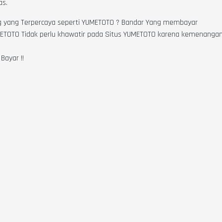
s.
g yang Terpercaya seperti YUMETOTO ? Bandar Yang membayar
METOTO Tidak perlu khawatir pada Situs YUMETOTO karena kemenanga
Bayar !!