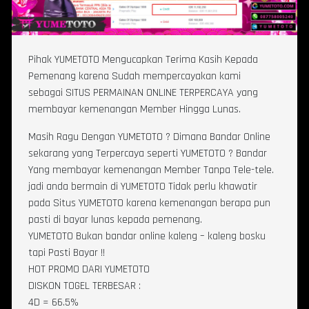
Pihak YUMETOTO Mengucapkan Terima Kasih Kepada
Pemenang karena Sudah mempercayakan kami
sebagai SITUS PERMAINAN ONLINE TERPERCAYA yang
membayar kemenangan Member Hingga Lunas.
Masih Ragu Dengan YUMETOTO ? Dimana Bandar Online
sekarang yang Terpercaya seperti YUMETOTO ? Bandar
Yang membayar kemenangan Member Tanpa Tele-tele.
jadi anda bermain di YUMETOTO Tidak perlu khawatir
pada Situs YUMETOTO karena kemenangan berapa pun
pasti di bayar lunas kepada pemenang.
YUMETOTO Bukan bandar online kaleng – kaleng bosku
tapi Pasti Bayar !!
HOT PROMO DARI YUMETOTO
DISKON TOGEL TERBESAR :
4D = 66.5%