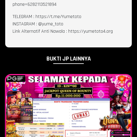
phone=6282113521894
TELEGRAM : https://t.me/Yumetoto
INSTAGRAM : @yume_toto
Link Alternatif Anti Nawala : https://yumetoto4.org
BUKTI JP LAINNYA