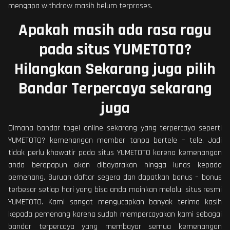
mengapa withdraw masih belum terproses.
Apakah masih ada rasa ragu
pada situs YUMETOTO?
Hilangkan Sekarang juga pilih
Bandar Terpercaya sekarang
juga
Dimana bandar togel online sekarang yang terpercaya seperti
YUMETOTO? kemenangan member tanpa bertele – tele. Jadi
tidak perlu khawatir pada situs YUMETOTO karena kemenangan
anda berapapun akan dibayarakan hingga lunas kepada
pemenang. Buruan daftar segera dan dapatkan bonus – bonus
terbesar setiap hari yang bisa anda mainkan melalui situs resmi
YUMETOTO. Kami sangat mengucapkan banyak terima kasih
kepada pemenang karena sudah mempercayakan kami sebagai
bandar terpercaya yang membayar semua kemenangan