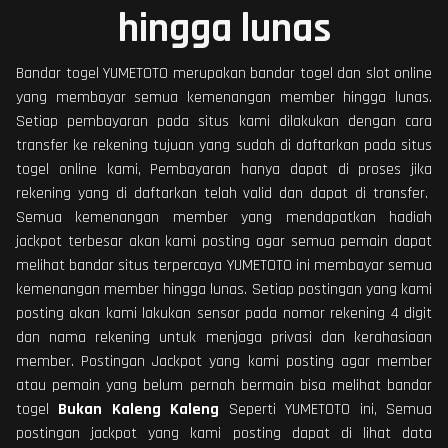
hingga lunas
Bandar togel YUMETOTO merupakan bandar togel dan slot online
yang membayar semua kemenangan member hingga lunas.
Setiap pembayaran pada situs kami dilakukan dengan cara
transfer ke rekening tujuan yang sudah di daftarkan pada situs
togel online kami, Pembayaran hanya dapat di proses jika
rekening yang di daftarkan telah valid dan dapat di transfer.
Semua kemenangan member yang mendapatkan hadiah
jackpot terbesar akan kami posting agar semua pemain dapat
melihat bandar situs terpercaya YUMETOTO ini membayar semua
kemenangan member hingga lunas. Setiap postingan yang kami
posting akan kami lakukan sensor pada nomor rekening 4 digit
dan nama rekening untuk menjaga privasi dan kerahasiaan
member. Postingan Jackpot yang kami posting agar member
atau pemain yang belum pernah bermain bisa melihat bandar
togel
Bukan Kaleng Kaleng
Seperti YUMETOTO ini, Semua
postingan jackpot yang kami posting dapat di lihat data