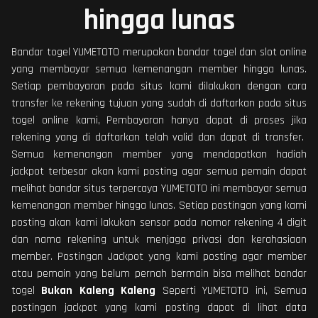
hingga lunas
Bandar togel YUMETOTO merupakan bandar togel dan slot online
yang membayar semua kemenangan member hingga lunas.
Setiap pembayaran pada situs kami dilakukan dengan cara
transfer ke rekening tujuan yang sudah di daftarkan pada situs
togel online kami, Pembayaran hanya dapat di proses jika
rekening yang di daftarkan telah valid dan dapat di transfer.
Semua kemenangan member yang mendapatkan hadiah
jackpot terbesar akan kami posting agar semua pemain dapat
melihat bandar situs terpercaya YUMETOTO ini membayar semua
kemenangan member hingga lunas. Setiap postingan yang kami
posting akan kami lakukan sensor pada nomor rekening 4 digit
dan nama rekening untuk menjaga privasi dan kerahasiaan
member. Postingan Jackpot yang kami posting agar member
atau pemain yang belum pernah bermain bisa melihat bandar
togel
Bukan Kaleng Kaleng
Seperti YUMETOTO ini, Semua
postingan jackpot yang kami posting dapat di lihat data