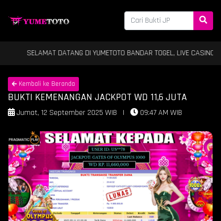
SELAMAT DATANG DI YUMETOTO BANDAR TOGEL, LIVE CASINO & SLOT
Kembali ke Beranda
BUKTI KEMENANGAN JACKPOT WD 11,6 JUTA
Jumat, 12 September 2025 WIB
|
09:47 AM WIB