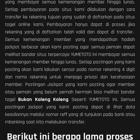
yang membayar semua kemenangan member hingga lunas.
Setiap pembayaran pada situs kami dilakukan dengan cara
transfer ke rekening tujuan yang sudah di daftarkan pada situs
togel online kami, Pembayaran hanya dapat di proses jika
rekening yang di daftarkan telah valid dan dapat di transfer.
Semua kemenangan member yang mendapatkan hadiah
jackpot terbesar akan kami posting agar semua pemain dapat
melihat bandar situs terpercaya YUMETOTO ini membayar semua
kemenangan member hingga lunas. Setiap postingan yang kami
posting akan kami lakukan sensor pada nomor rekening 4 digit
dan nama rekening untuk menjaga privasi dan kerahasiaan
member. Postingan Jackpot yang kami posting agar member
atau pemain yang belum pernah bermain bisa melihat bandar
togel
Bukan Kaleng Kaleng
Seperti YUMETOTO ini, Semua
postingan jackpot yang kami posting dapat di lihat data
keasliannya melalui nomor reff yang di tunjukan pada bank atau
mbanking saat kita melakukan transfer.
Berikut ini berapa lama proses