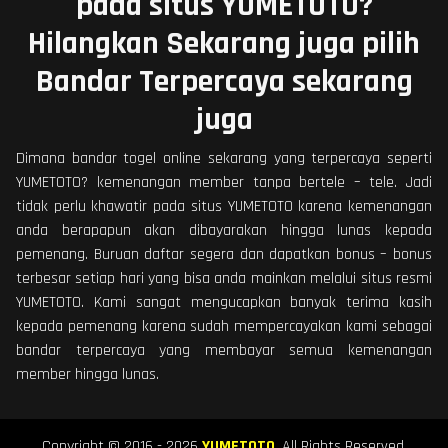
pada situs YUMETOTO?
Hilangkan Sekarang juga pilih
Bandar Terpercaya sekarang
juga
Dimana bandar togel online sekarang yang terpercaya seperti
YUMETOTO? kemenangan member tanpa bertele – tele. Jadi
tidak perlu khawatir pada situs YUMETOTO karena kemenangan
anda berapapun akan dibayarakan hingga lunas kepada
pemenang. Buruan daftar segera dan dapatkan bonus – bonus
terbesar setiap hari yang bisa anda mainkan melalui situs resmi
YUMETOTO. Kami sangat mengucapkan banyak terima kasih
kepada pemenang karena sudah mempercayakan kami sebagai
bandar terpercaya yang membayar semua kemenangan
member hingga lunas.
Copyright © 2016 - 2026
YUMETOTO
, All Rights Reserved.