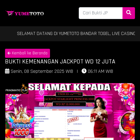
SELAMAT DATANG DI YUMETOTO BANDAR TOGEL, LIVE CASINO & SLO
Kembali ke Beranda
BUKTI KEMENANGAN JACKPOT WD 12 JUTA
Senin, 08 September 2025 WIB
|
06:11 AM WIB