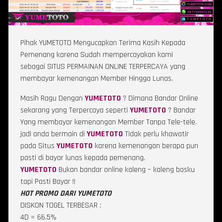
Pihak YUMETOTO Mengucapkan Terima Kasih Kepada
Pemenang karena Sudah mempercayakan kami
sebagai SITUS PERMAINAN ONLINE TERPERCAYA yang
membayar kemenangan Member Hingga Lunas.
Masih Ragu Dengan
YUMETOTO
? Dimana Bandar Online
sekarang yang Terpercaya seperti
YUMETOTO
? Bandar
Yang membayar kemenangan Member Tanpa Tele-tele.
jadi anda bermain di
YUMETOTO
Tidak perlu khawatir
pada Situs
YUMETOTO
karena kemenangan berapa pun
pasti di bayar lunas kepada pemenang.
YUMETOTO
Bukan bandar online kaleng – kaleng bosku
tapi Pasti Bayar !!
HOT PROMO DARI YUMETOTO
DISKON TOGEL TERBESAR :
4D = 66.5%