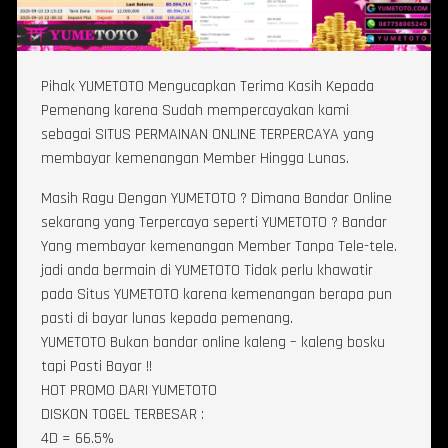
Pihak YUMETOTO Mengucapkan Terima Kasih Kepada
Pemenang karena Sudah mempercayakan kami
sebagai SITUS PERMAINAN ONLINE TERPERCAYA yang
membayar kemenangan Member Hingga Lunas.
Masih Ragu Dengan YUMETOTO ? Dimana Bandar Online
sekarang yang Terpercaya seperti YUMETOTO ? Bandar
Yang membayar kemenangan Member Tanpa Tele-tele.
jadi anda bermain di YUMETOTO Tidak perlu khawatir
pada Situs YUMETOTO karena kemenangan berapa pun
pasti di bayar lunas kepada pemenang.
YUMETOTO Bukan bandar online kaleng – kaleng bosku
tapi Pasti Bayar !!
HOT PROMO DARI YUMETOTO
DISKON TOGEL TERBESAR :
4D = 66.5%