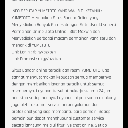
INFO SEPUTAR YUMETOTO YANG WAJIB DI KETAHUI :
YUMETOTO Merupakan Situs Bandar Online yang
Menyediakan Banyak Games dengan Satu User Id seperti
Permainan Online ,Toto Online , Slot Maxwin dan
Menyediakan Berbagai macam permainan yang seru dan
menarik di YUMETOTO.
Link Login : rb.gy/pzxten
Link Promosi : rb.gy/pzxten
Situs Bandar online terbaik dan resmi YUMETOTO juga
sangat mengutamakan kepuasan semua membernya
dengan memberikan layanan terbaik untuk semua
membernya. Layanan tersebut bekerja selama 24 jam
non stop setiap harinya. Layanan ini pun sudah didukung
juga oleh customer service berpengalaman dan
profesional yang siap membantu para pemain. Setiap
pemain pun dapat menghubungi customer service
secara langsung melalui fitur live chat online. Setiap