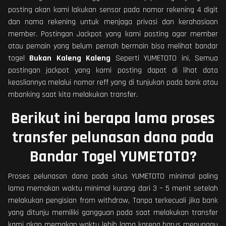
posting akan kami lakukan sensor pada nomor rekening 4 digit
dan nama rekening untuk menjaga privasi dan kerahasiaan
member. Postingan Jackpot yang kami posting agar member
atau pemain yang belum pernah bermain bisa melihat bandar
togel
Bukan Kaleng Kaleng
Seperti YUMETOTO ini, Semua
postingan jackpot yang kami posting dapat di lihat data
keasliannya melalui nomor reff yang di tunjukan pada bank atau
mbanking saat kita melakukan transfer.
Berikut ini berapa lama proses
transfer pelunasan dana pada
Bandar Togel YUMETOTO?
Proses pelunasan dana pada situs YUMETOTO minimal paling
lama memakan waktu minimal kurang dari 3 – 5 menit setelah
melakukan pengisian from withdraw, Tanpa terkecuali jika bank
yang ditunju memiliki gangguan pada saat melakukan transfer
kami akan memakan waktu lebih lama karena harus menunggu