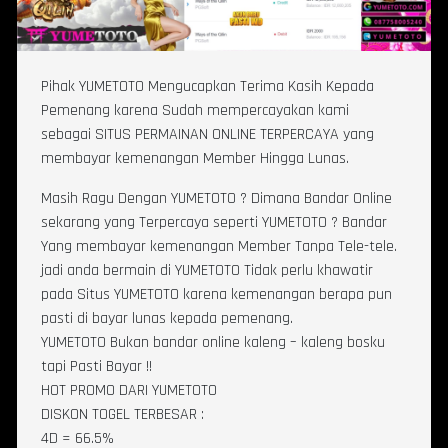
Pihak YUMETOTO Mengucapkan Terima Kasih Kepada
Pemenang karena Sudah mempercayakan kami
sebagai SITUS PERMAINAN ONLINE TERPERCAYA yang
membayar kemenangan Member Hingga Lunas.
Masih Ragu Dengan YUMETOTO ? Dimana Bandar Online
sekarang yang Terpercaya seperti YUMETOTO ? Bandar
Yang membayar kemenangan Member Tanpa Tele-tele.
jadi anda bermain di YUMETOTO Tidak perlu khawatir
pada Situs YUMETOTO karena kemenangan berapa pun
pasti di bayar lunas kepada pemenang.
YUMETOTO Bukan bandar online kaleng – kaleng bosku
tapi Pasti Bayar !!
HOT PROMO DARI YUMETOTO
DISKON TOGEL TERBESAR :
4D = 66.5%