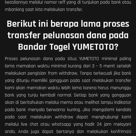
keasliannya melalui nomor reff yang di tunjukan pada bank atau
mbanking saat kita melakukan transfer.
Berikut ini berapa lama proses
transfer pelunasan dana pada
Bandar Togel YUMETOTO?
Proses pelunasan dana pada situs YUMETOTO minimal paling
lama memakan waktu minimal kurang dari 3 – 5 menit setelah
melakukan pengisian from withdraw, Tanpa terkecuali jika bank
yang ditunju memiliki gangguan pada saat melakukan transfer
kami akan memakan waktu lebih lama karena harus menunggu
bank yang tunju kembali normal. Setiap bank yang gangguan
akan di beritahukan melalui memo atau melihat lampu indikator
pada bank menyala berwarna kuning. Jika mengalami kendala
pada saat melakukan withdraw dapat menghubungi kami
melalui live chat atau whatsapp yang hadir 24 jam melayani
anda, Anda juga dapat bertanya dan melakukan konfrimasi