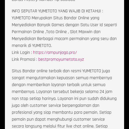
INFO SEPUTAR YUMETOTO YANG WAJIB DI KETAHUI :
YUMETOTO Merupakan Situs Bandar Online yang
Menyediakan Banyak Games dengan Satu User Id seperti
Permainan Online ,Toto Online , Slot Maxwin dan
Menyediakan Berbagai macam permainan yang seru dan
menarik di YUMETOTO.
Link Login :
https://ampunjago.pro/
Link Promosi :
bestpromoyumetoto.xyz
Situs Bandar online terbaik dan resmi YUMETOTO juga
sangat mengutamakan kepuasan semua membernya
dengan memberikan layanan terbaik untuk semua
membernya. Layanan tersebut bekerja selama 24 jam
non stop setiap harinya. Layanan ini pun sudah didukung
juga oleh customer service berpengalaman dan
profesional yang siap membantu para pemain. Setiap
pemain pun dapat menghubungi customer service
secara langsung melalui fitur live chat online. Setiap