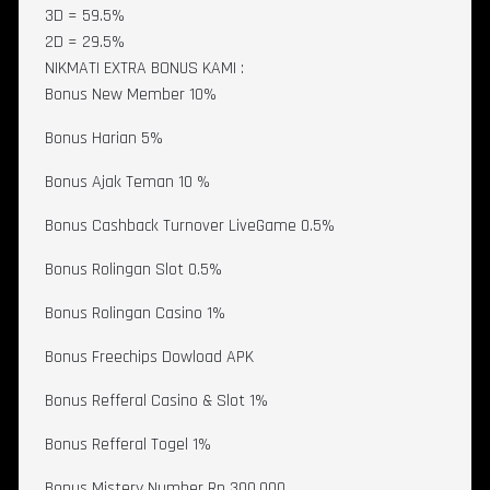
3D = 59.5%
2D = 29.5%
NIKMATI EXTRA BONUS KAMI :
Bonus New Member 10%
Bonus Harian 5%
Bonus Ajak Teman 10 %
Bonus Cashback Turnover LiveGame 0.5%
Bonus Rolingan Slot 0.5%
Bonus Rolingan Casino 1%
Bonus Freechips Dowload APK
Bonus Refferal Casino & Slot 1%
Bonus Refferal Togel 1%
Bonus Mistery Number Rp 300.000