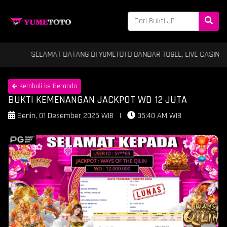
SELAMAT DATANG DI YUMETOTO BANDAR TOGEL, LIVE CASINO & SLO
Kembali ke Beranda
BUKTI KEMENANGAN JACKPOT WD 12 JUTA
Senin, 01 Desember 2025 WIB
|
05:40 AM WIB