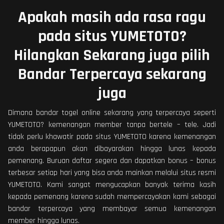
Apakah masih ada rasa ragu
pada situs YUMETOTO?
Hilangkan Sekarang juga pilih
Bandar Terpercaya sekarang
juga
Dimana bandar togel online sekarang yang terpercaya seperti
YUMETOTO? kemenangan member tanpa bertele – tele. Jadi
tidak perlu khawatir pada situs YUMETOTO karena kemenangan
anda berapapun akan dibayarakan hingga lunas kepada
pemenang. Buruan daftar segera dan dapatkan bonus – bonus
terbesar setiap hari yang bisa anda mainkan melalui situs resmi
YUMETOTO. Kami sangat mengucapkan banyak terima kasih
kepada pemenang karena sudah mempercayakan kami sebagai
bandar terpercaya yang membayar semua kemenangan
member hingga lunas.