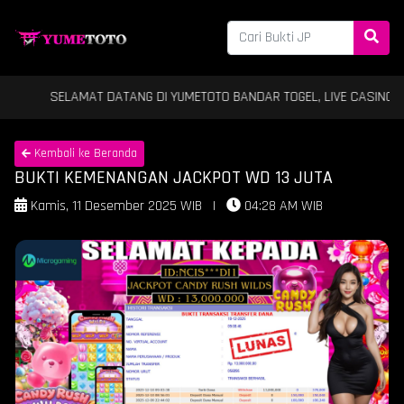
SELAMAT DATANG DI YUMETOTO BANDAR TOGEL, LIVE CASINO & SLO
Kembali ke Beranda
BUKTI KEMENANGAN JACKPOT WD 13 JUTA
Kamis, 11 Desember 2025 WIB
|
04:28 AM WIB