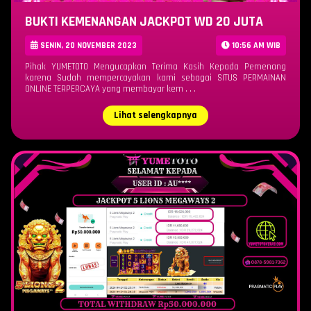
BUKTI KEMENANGAN JACKPOT WD 20 JUTA
SENIN, 20 NOVEMBER 2023
10:56 AM WIB
Pihak YUMETOTO Mengucapkan Terima Kasih Kepada Pemenang
karena Sudah mempercayakan kami sebagai SITUS PERMAINAN
ONLINE TERPERCAYA yang membayar kem . . .
Lihat selengkapnya