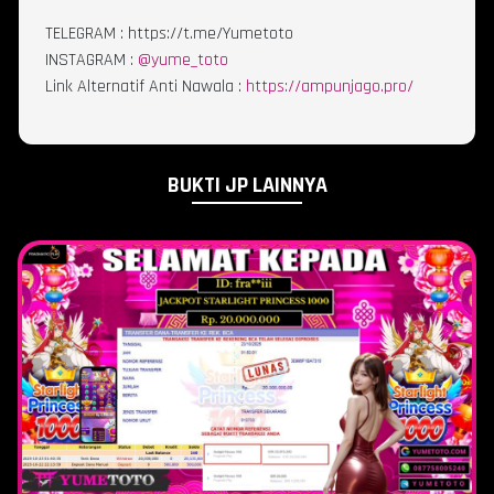
TELEGRAM : https://t.me/Yumetoto
INSTAGRAM :
@yume_toto
Link Alternatif Anti Nawala :
https://ampunjago.pro/
BUKTI JP LAINNYA