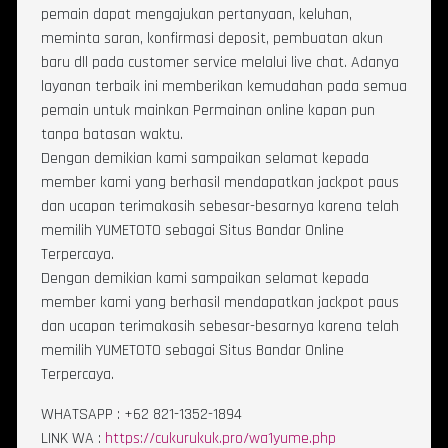
pemain dapat mengajukan pertanyaan, keluhan,
meminta saran, konfirmasi deposit, pembuatan akun
baru dll pada customer service melalui live chat. Adanya
layanan terbaik ini memberikan kemudahan pada semua
pemain untuk mainkan Permainan online kapan pun
tanpa batasan waktu.
Dengan demikian kami sampaikan selamat kepada
member kami yang berhasil mendapatkan jackpot paus
dan ucapan terimakasih sebesar-besarnya karena telah
memilih YUMETOTO sebagai Situs Bandar Online
Terpercaya.
Dengan demikian kami sampaikan selamat kepada
member kami yang berhasil mendapatkan jackpot paus
dan ucapan terimakasih sebesar-besarnya karena telah
memilih YUMETOTO sebagai Situs Bandar Online
Terpercaya.
WHATSAPP : +62 821-1352-1894
LINK WA :
https://cukurukuk.pro/wa1yume.php