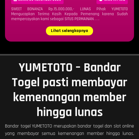
SWEET BONANZA Rp.15.000.000,- LUNAS Pihak YUMETOTO
Mengucapkan Terima Kasih Kepada Pemenang karena Sudah
mempercayakan kami sebagai SITUS PERMAINAN . . .
Lihat selengkapnya
YUMETOTO – Bandar
Togel pasti membayar
kemenangan member
hingga lunas
Bandar togel YUMETOTO merupakan bandar togel dan slot online
yang membayar semua kemenangan member hingga lunas.