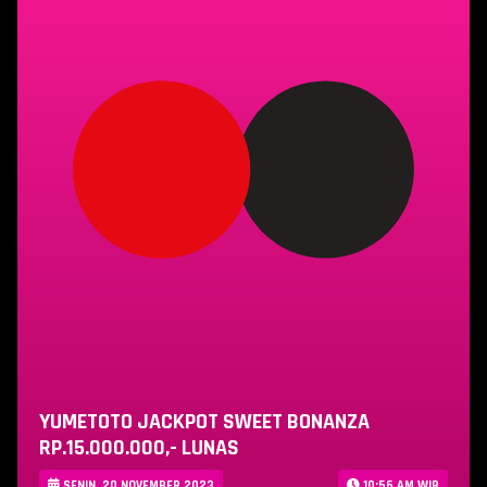
YUMETOTO JACKPOT SWEET BONANZA
RP.15.000.000,- LUNAS
SENIN, 20 NOVEMBER 2023
10:56 AM WIB