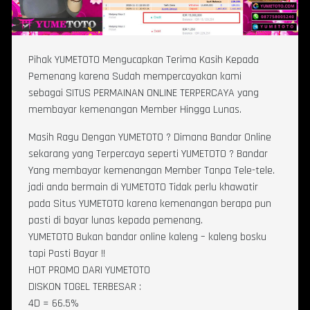
Pihak YUMETOTO Mengucapkan Terima Kasih Kepada
Pemenang karena Sudah mempercayakan kami
sebagai SITUS PERMAINAN ONLINE TERPERCAYA yang
membayar kemenangan Member Hingga Lunas.
Masih Ragu Dengan YUMETOTO ? Dimana Bandar Online
sekarang yang Terpercaya seperti YUMETOTO ? Bandar
Yang membayar kemenangan Member Tanpa Tele-tele.
jadi anda bermain di YUMETOTO Tidak perlu khawatir
pada Situs YUMETOTO karena kemenangan berapa pun
pasti di bayar lunas kepada pemenang.
YUMETOTO Bukan bandar online kaleng – kaleng bosku
tapi Pasti Bayar !!
HOT PROMO DARI YUMETOTO
DISKON TOGEL TERBESAR :
4D = 66.5%