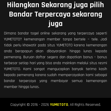
Hilangkan Sekarang juga pilih
Bandar Terpercaya sekarang
juga
Dimana bandar togel online sekarang yang terpercaya seperti
YUMETOTO? kemenangan member tanpa bertele – tele. Jadi
tidak perlu khawatir pada situs YUMETOTO karena kemenangan
anda berapapun akan dibayarakan hingga lunas kepada
pemenang. Buruan daftar segera dan dapatkan bonus – bonus
terbesar setiap hari yang bisa anda mainkan melalui situs resmi
YUMETOTO. Kami sangat mengucapkan banyak terima kasih
kepada pemenang karena sudah mempercayakan kami sebagai
bandar terpercaya yang membayar semua kemenangan
member hingga lunas.
Copyright © 2016 - 2026
YUMETOTO
, All Rights Reserved.