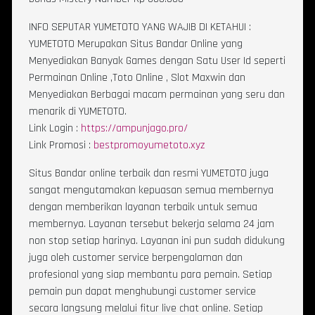
INFO SEPUTAR YUMETOTO YANG WAJIB DI KETAHUI :
YUMETOTO Merupakan Situs Bandar Online yang
Menyediakan Banyak Games dengan Satu User Id seperti
Permainan Online ,Toto Online , Slot Maxwin dan
Menyediakan Berbagai macam permainan yang seru dan
menarik di YUMETOTO.
Link Login :
https://ampunjago.pro/
Link Promosi :
bestpromoyumetoto.xyz
Situs Bandar online terbaik dan resmi YUMETOTO juga
sangat mengutamakan kepuasan semua membernya
dengan memberikan layanan terbaik untuk semua
membernya. Layanan tersebut bekerja selama 24 jam
non stop setiap harinya. Layanan ini pun sudah didukung
juga oleh customer service berpengalaman dan
profesional yang siap membantu para pemain. Setiap
pemain pun dapat menghubungi customer service
secara langsung melalui fitur live chat online. Setiap