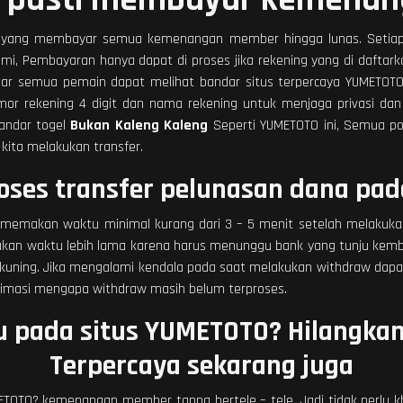
e yang membayar semua kemenangan member hingga lunas. Setiap 
 kami, Pembayaran hanya dapat di proses jika rekening yang di daft
agar semua pemain dapat melihat bandar situs terpercaya YUMETO
or rekening 4 digit dan nama rekening untuk menjaga privasi da
andar togel
Bukan Kaleng Kaleng
Seperti YUMETOTO ini, Semua pos
kita melakukan transfer.
roses transfer pelunasan dana p
memakan waktu minimal kurang dari 3 – 5 menit setelah melakukan p
an waktu lebih lama karena harus menunggu bank yang tunju kembal
uning. Jika mengalami kendala pada saat melakukan withdraw dapat
rimasi mengapa withdraw masih belum terproses.
 pada situs YUMETOTO? Hilangkan
Terpercaya sekarang juga
METOTO? kemenangan member tanpa bertele – tele. Jadi tidak perl