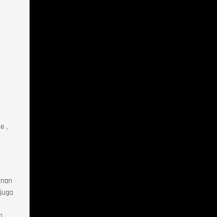
e ,
anan
juga
n,