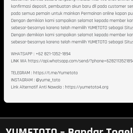
konfirmasi deposit, pembuatan akun baru dll pada customer ser
pada semua pemain untuk mainkan Permainan online kapan pu
Dengan demikian kami sampaikan selamat kepada member kami
sebesar-besarnya karena telah memilih YUMETOTO sebagai Situs
Dengan demikian kami sampaikan selamat kepada member kami
sebesar-besarnya karena telah memilih YUMETOTO sebagai Situs
WHATSAPP : +62 821-1352-1894
LINK WA https://api.whatsapp.com/send/?phone=628211352189
TELEGRAM : https://t.me/Yumetoto
INSTAGRAM : @yume_toto
Link Alternatif Anti Nawala : https://yumetoto4.org
YUMETOTO – Bandar Toge