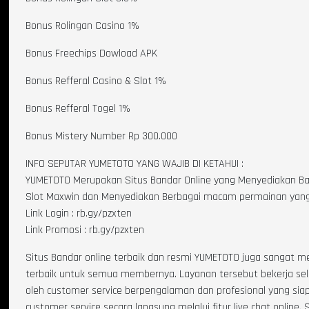
Bonus Rolingan Casino 1%
Bonus Freechips Dowload APK
Bonus Refferal Casino & Slot 1%
Bonus Refferal Togel 1%
Bonus Mistery Number Rp 300.000
INFO SEPUTAR YUMETOTO YANG WAJIB DI KETAHUI :
YUMETOTO Merupakan Situs Bandar Online yang Menyediakan Bany
Slot Maxwin dan Menyediakan Berbagai macam permainan yang
Link Login : rb.gy/pzxten
Link Promosi : rb.gy/pzxten
Situs Bandar online terbaik dan resmi YUMETOTO juga sang
terbaik untuk semua membernya. Layanan tersebut bekerja sela
oleh customer service berpengalaman dan profesional yang s
customer service secara langsung melalui fitur live chat onlin