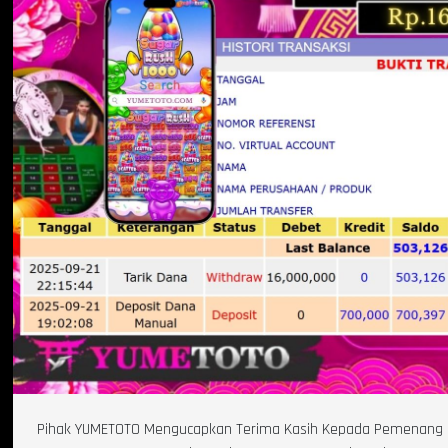
Pihak YUMETOTO Mengucapkan Terima Kasih Kepada Pemenang 