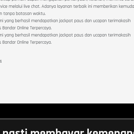
vice melalui live chat. Adanya layanan terbaik ini memberikan kemud
n tanpa batasan waktu.
 yang berhasil mendapatkan jackpot paus dan ucapan terimakasih
 Bandar Online Terpercaya.
 yang berhasil mendapatkan jackpot paus dan ucapan terimakasih
 Bandar Online Terpercaya.
4
l pasti membayar kemenan