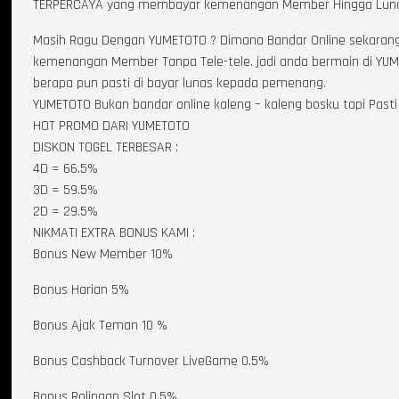
TERPERCAYA yang membayar kemenangan Member Hingga Luna
Masih Ragu Dengan YUMETOTO ? Dimana Bandar Online sekaran
kemenangan Member Tanpa Tele-tele. jadi anda bermain di YU
berapa pun pasti di bayar lunas kepada pemenang.
YUMETOTO Bukan bandar online kaleng – kaleng bosku tapi Pasti 
HOT PROMO DARI YUMETOTO
DISKON TOGEL TERBESAR :
4D = 66.5%
3D = 59.5%
2D = 29.5%
NIKMATI EXTRA BONUS KAMI :
Bonus New Member 10%
Bonus Harian 5%
Bonus Ajak Teman 10 %
Bonus Cashback Turnover LiveGame 0.5%
Bonus Rolingan Slot 0.5%