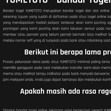
Bandar togel YUMETOTO merupakan bandar togel dan slot onlin
rekening tujuan yang sudah di daftarkan pada situs togel online
yang mendapatkan hadiah jackpot terbesar akan kami posting 
postingan yang kami posting akan kami lakukan sensor pada nom
member atau pemain yang belum pernah bermain bisa melihat b
melalui nomor reff yang di tunjukan pada bank atau mbanking saat 
Berikut ini berapa lama p
Proses pelunasan dana pada situs YUMETOTO minimal paling lama 
memiliki gangguan pada saat melakukan transfer kami akan memak
memo atau melihat lampu indikator pada bank menyala berwarna k
jam melayani anda, Anda juga dapat bertanya dan melakukan konf
Apakah masih ada rasa ragu
Dimana bandar togel online sekarang yang terpercaya seperti YU