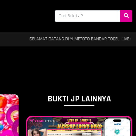
SELAMAT DATANG DI YUMETOTO BANDAR TOGEL, LIVE CASINO & S
BUKTI JP LAINNYA