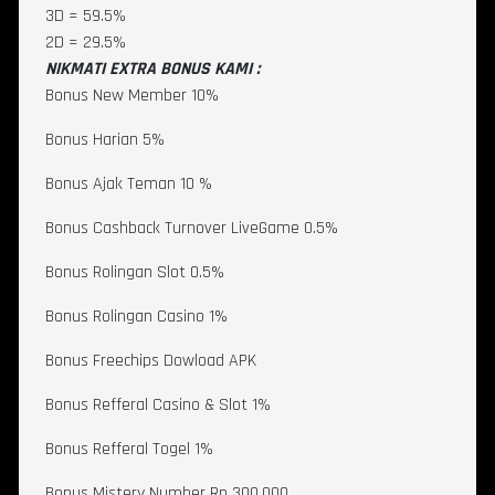
3D = 59.5%
2D = 29.5%
NIKMATI EXTRA BONUS KAMI :
Bonus New Member 10%
Bonus Harian 5%
Bonus Ajak Teman 10 %
Bonus Cashback Turnover LiveGame 0.5%
Bonus Rolingan Slot 0.5%
Bonus Rolingan Casino 1%
Bonus Freechips Dowload APK
Bonus Refferal Casino & Slot 1%
Bonus Refferal Togel 1%
Bonus Mistery Number Rp 300.000