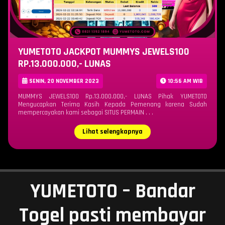
YUMETOTO JACKPOT MUMMYS JEWELS100
RP.13.000.000,- LUNAS
SENIN, 20 NOVEMBER 2023
10:56 AM WIB
MUMMYS JEWELS100 Rp.13.000.000,- LUNAS Pihak YUMETOTO
Mengucapkan Terima Kasih Kepada Pemenang karena Sudah
mempercayakan kami sebagai SITUS PERMAIN . . .
Lihat selengkapnya
YUMETOTO – Bandar
Togel pasti membayar