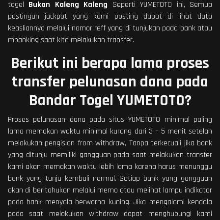
togel
Bukan Kaleng Kaleng
Seperti YUMETOTO ini, Semua
postingan jackpot yang kami posting dapat di lihat data
keasliannya melalui nomor reff yang di tunjukan pada bank atau
mbanking saat kita melakukan transfer.
Berikut ini berapa lama proses
transfer pelunasan dana pada
Bandar Togel YUMETOTO?
Proses pelunasan dana pada situs YUMETOTO minimal paling
lama memakan waktu minimal kurang dari 3 – 5 menit setelah
melakukan pengisian from withdraw, Tanpa terkecuali jika bank
yang ditunju memiliki gangguan pada saat melakukan transfer
kami akan memakan waktu lebih lama karena harus menunggu
bank yang tunju kembali normal. Setiap bank yang gangguan
akan di beritahukan melalui memo atau melihat lampu indikator
pada bank menyala berwarna kuning. Jika mengalami kendala
pada saat melakukan withdraw dapat menghubungi kami