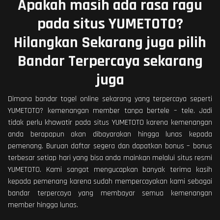
Apakah masih ada rasa ragu
pada situs YUMETOTO?
Hilangkan Sekarang juga pilih
Bandar Terpercaya sekarang
juga
Dimana bandar togel online sekarang yang terpercaya seperti
YUMETOTO? kemenangan member tanpa bertele – tele. Jadi
tidak perlu khawatir pada situs YUMETOTO karena kemenangan
anda berapapun akan dibayarakan hingga lunas kepada
pemenang. Buruan daftar segera dan dapatkan bonus – bonus
terbesar setiap hari yang bisa anda mainkan melalui situs resmi
YUMETOTO. Kami sangat mengucapkan banyak terima kasih
kepada pemenang karena sudah mempercayakan kami sebagai
bandar terpercaya yang membayar semua kemenangan
member hingga lunas.