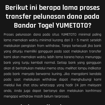
Berikut ini berapa lama proses
transfer pelunasan dana pada
Bandar Togel YUMETOTO?
Proses pelunasan dana pada situs YUMETOTO minimal paling
lama memakan waktu minimal kurang dari 3 – 5 menit setelah
melakukan pengisian from withdraw, Tanpa terkecuali jika bank
yang ditunju memiliki gangguan pada saat melakukan transfer
kami akan memakan waktu lebih lama karena harus menunggu
bank yang tunju kembali normal. Setiap bank yang gangguan
akan di beritahukan melalui memo atau melihat lampu indikator
pada bank menyala berwarna kuning. Jika mengalami kendala
pada saat melakukan withdraw dapat menghubungi kami
melalui live chat atau whatsapp yang hadir 24 jam melayani
anda, Anda juga dapat bertanya dan melakukan konfrimasi
mengapa withdraw masih belum terproses.