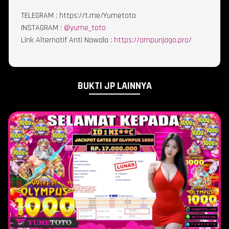
TELEGRAM : https://t.me/Yumetoto
INSTAGRAM :
@yume_toto
Link Alternatif Anti Nawala :
https://ampunjago.pro/
BUKTI JP LAINNYA