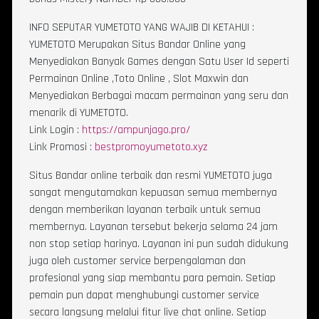
INFO SEPUTAR YUMETOTO YANG WAJIB DI KETAHUI :
YUMETOTO Merupakan Situs Bandar Online yang
Menyediakan Banyak Games dengan Satu User Id seperti
Permainan Online ,Toto Online , Slot Maxwin dan
Menyediakan Berbagai macam permainan yang seru dan
menarik di YUMETOTO.
Link Login :
https://ampunjago.pro/
Link Promosi :
bestpromoyumetoto.xyz
Situs Bandar online terbaik dan resmi YUMETOTO juga
sangat mengutamakan kepuasan semua membernya
dengan memberikan layanan terbaik untuk semua
membernya. Layanan tersebut bekerja selama 24 jam
non stop setiap harinya. Layanan ini pun sudah didukung
juga oleh customer service berpengalaman dan
profesional yang siap membantu para pemain. Setiap
pemain pun dapat menghubungi customer service
secara langsung melalui fitur live chat online. Setiap