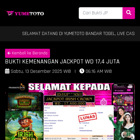
SELAMAT DATANG DI YUMETOTO BANDAR TOGEL, LIVE CASINO & S
Kembali ke Beranda
BUKTI KEMENANGAN JACKPOT WD 17,4 JUTA
Sabtu, 13 Desember 2025 WIB
|
06:16 AM WIB