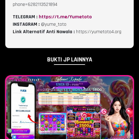
phone=6282113521894
TELEGRAM :
https://t.me/Yumetoto
INSTAGRAM :
@yume_toto
Link Alternatif Anti Nawala :
https://yumetoto4.org
BUKTI JP LAINNYA