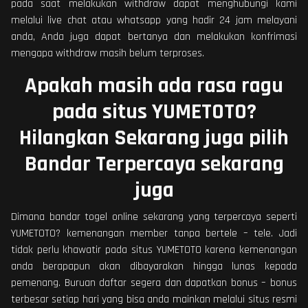
pada saat melakukan withdraw dapat menghubungi kami
melalui live chat atau whatsapp yang hadir 24 jam melayani
anda, Anda juga dapat bertanya dan melakukan konfrimasi
mengapa withdraw masih belum terproses.
Apakah masih ada rasa ragu
pada situs YUMETOTO?
Hilangkan Sekarang juga pilih
Bandar Terpercaya sekarang
juga
Dimana bandar togel online sekarang yang terpercaya seperti
YUMETOTO? kemenangan member tanpa bertele – tele. Jadi
tidak perlu khawatir pada situs YUMETOTO karena kemenangan
anda berapapun akan dibayarakan hingga lunas kepada
pemenang. Buruan daftar segera dan dapatkan bonus – bonus
terbesar setiap hari yang bisa anda mainkan melalui situs resmi