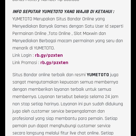
INFO SEPUTAR YUMETOTO YANG WAJIB DI KETAHUI :
YUMETOTO Merupakan Situs Bandar Online yang
Menyediakan Banyak Games dengan Satu User Id seperti
Permainan Online ,Toto Online , Slot Maxwin dan
Menyediakan Berbagai macam permainan yang seru dan
menarik di YUMETOTO.
Link Login :
rb.gy/pzxten
Link Promosi :
rb.gy/pzxten
Situs Bandar online terbaik dan resmi
YUMETOTO
juga
sangat mengutamakan kepuasan semua membernya
dengan memberikan layanan terbaik untuk semua
membernya. Layanan tersebut bekerja selama 24 jam
non stop setiap harinya. Layanan ini pun sudah didukung
juga oleh customer service berpengalaman dan
profesional yang siap membantu para pemain. Setiap
pemain pun dapat menghubungi customer service
secara langsung melalui fitur live chat online. Setiap