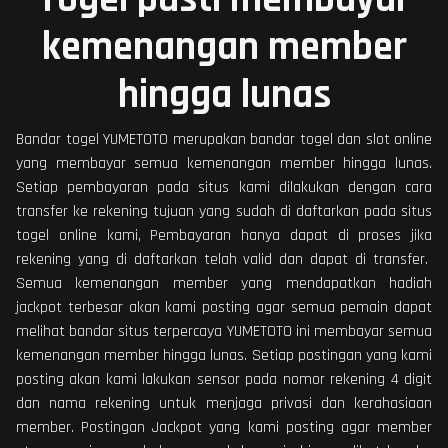
kemenangan member
hingga lunas
Bandar togel YUMETOTO merupakan bandar togel dan slot online
yang membayar semua kemenangan member hingga lunas.
Setiap pembayaran pada situs kami dilakukan dengan cara
transfer ke rekening tujuan yang sudah di daftarkan pada situs
togel online kami, Pembayaran hanya dapat di proses jika
rekening yang di daftarkan telah valid dan dapat di transfer.
Semua kemenangan member yang mendapatkan hadiah
jackpot terbesar akan kami posting agar semua pemain dapat
melihat bandar situs terpercaya YUMETOTO ini membayar semua
kemenangan member hingga lunas. Setiap postingan yang kami
posting akan kami lakukan sensor pada nomor rekening 4 digit
dan nama rekening untuk menjaga privasi dan kerahasiaan
member. Postingan Jackpot yang kami posting agar member