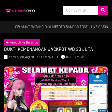
SELAMAT DATANG DI YUMETOTO BANDAR TOGEL, LIVE CASINO & SLO
Kembali ke Beranda
BUKTI KEMENANGAN JACKPOT WD 20 JUTA
Kamis, 28 Agustus 2025 WIB
|
07:31 AM WIB