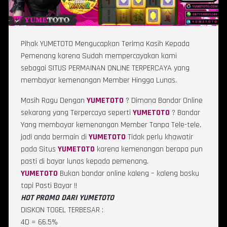
Pihak YUMETOTO Mengucapkan Terima Kasih Kepada
Pemenang karena Sudah mempercayakan kami
sebagai SITUS PERMAINAN ONLINE TERPERCAYA yang
membayar kemenangan Member Hingga Lunas.
Masih Ragu Dengan
YUMETOTO
? Dimana Bandar Online
sekarang yang Terpercaya seperti
YUMETOTO
? Bandar
Yang membayar kemenangan Member Tanpa Tele-tele.
jadi anda bermain di
YUMETOTO
Tidak perlu khawatir
pada Situs
YUMETOTO
karena kemenangan berapa pun
pasti di bayar lunas kepada pemenang.
YUMETOTO
Bukan bandar online kaleng – kaleng bosku
tapi Pasti Bayar !!
HOT PROMO DARI YUMETOTO
DISKON TOGEL TERBESAR :
4D = 66.5%