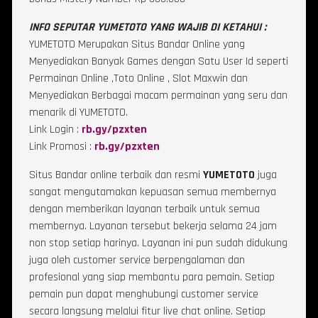
INFO SEPUTAR YUMETOTO YANG WAJIB DI KETAHUI :
YUMETOTO Merupakan Situs Bandar Online yang
Menyediakan Banyak Games dengan Satu User Id seperti
Permainan Online ,Toto Online , Slot Maxwin dan
Menyediakan Berbagai macam permainan yang seru dan
menarik di YUMETOTO.
Link Login :
rb.gy/pzxten
Link Promosi :
rb.gy/pzxten
Situs Bandar online terbaik dan resmi
YUMETOTO
juga
sangat mengutamakan kepuasan semua membernya
dengan memberikan layanan terbaik untuk semua
membernya. Layanan tersebut bekerja selama 24 jam
non stop setiap harinya. Layanan ini pun sudah didukung
juga oleh customer service berpengalaman dan
profesional yang siap membantu para pemain. Setiap
pemain pun dapat menghubungi customer service
secara langsung melalui fitur live chat online. Setiap