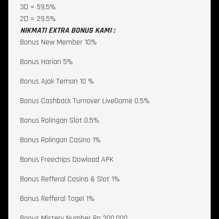
3D = 59.5%
2D = 29.5%
NIKMATI EXTRA BONUS KAMI :
Bonus New Member 10%
Bonus Harian 5%
Bonus Ajak Teman 10 %
Bonus Cashback Turnover LiveGame 0.5%
Bonus Rolingan Slot 0.5%
Bonus Rolingan Casino 1%
Bonus Freechips Dowload APK
Bonus Refferal Casino & Slot 1%
Bonus Refferal Togel 1%
Bonus Mistery Number Rp 300.000