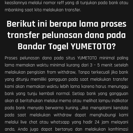
keasliannya melalui nomor reff yang di tunjukan pada bank atau
mbanking saat kita melakukan transfer.
Berikut ini berapa lama proses
transfer pelunasan dana pada
Bandar Togel YUMETOTO?
Proses pelunasan dana pada situs YUMETOTO minimal paling
lama memakan waktu minimal kurang dari 3 – 5 menit setelah
melakukan pengisian from withdraw, Tanpa terkecuali jika bank
yang ditunju memiliki gangguan pada saat melakukan transfer
kami akan memakan waktu lebih lama karena harus menunggu
bank yang tunju kembali normal. Setiap bank yang gangguan
akan di beritahukan melalui memo atau melihat lampu indikator
pada bank menyala berwarna kuning. Jika mengalami kendala
pada saat melakukan withdraw dapat menghubungi kami
melalui live chat atau whatsapp yang hadir 24 jam melayani
anda, Anda juga dapat bertanya dan melakukan konfrimasi