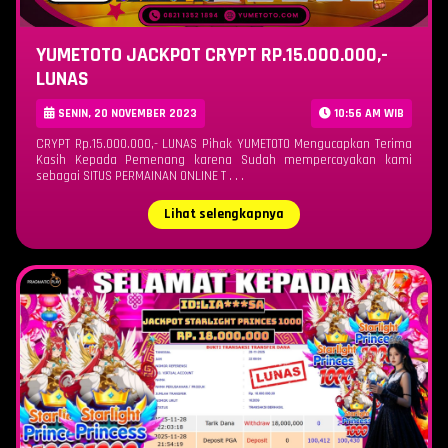
YUMETOTO JACKPOT CRYPT RP.15.000.000,-
LUNAS
SENIN, 20 NOVEMBER 2023
10:56 AM WIB
CRYPT Rp.15.000.000,- LUNAS Pihak YUMETOTO Mengucapkan Terima
Kasih Kepada Pemenang karena Sudah mempercayakan kami
sebagai SITUS PERMAINAN ONLINE T . . .
Lihat selengkapnya