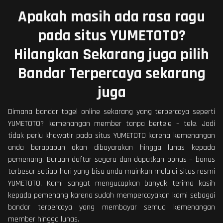
Apakah masih ada rasa ragu
pada situs YUMETOTO?
Hilangkan Sekarang juga pilih
Bandar Terpercaya sekarang
juga
Dimana bandar togel online sekarang yang terpercaya seperti
YUMETOTO? kemenangan member tanpa bertele – tele. Jadi
tidak perlu khawatir pada situs YUMETOTO karena kemenangan
anda berapapun akan dibayarakan hingga lunas kepada
pemenang. Buruan daftar segera dan dapatkan bonus – bonus
terbesar setiap hari yang bisa anda mainkan melalui situs resmi
YUMETOTO. Kami sangat mengucapkan banyak terima kasih
kepada pemenang karena sudah mempercayakan kami sebagai
bandar terpercaya yang membayar semua kemenangan
member hingga lunas.