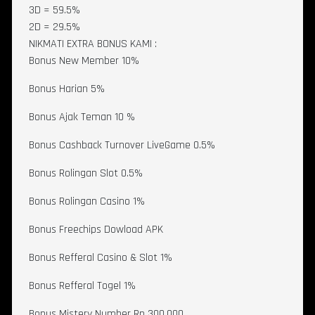
3D = 59.5%
2D = 29.5%
NIKMATI EXTRA BONUS KAMI :
Bonus New Member 10%
Bonus Harian 5%
Bonus Ajak Teman 10 %
Bonus Cashback Turnover LiveGame 0.5%
Bonus Rolingan Slot 0.5%
Bonus Rolingan Casino 1%
Bonus Freechips Dowload APK
Bonus Refferal Casino & Slot 1%
Bonus Refferal Togel 1%
Bonus Mistery Number Rp 300.000