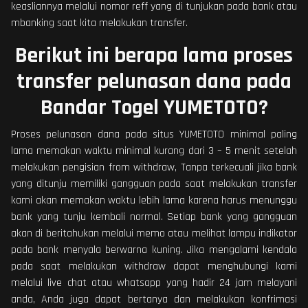
keasliannya melalui nomor reff yang di tunjukan pada bank atau
mbanking saat kita melakukan transfer.
Berikut ini berapa lama proses
transfer pelunasan dana pada
Bandar Togel YUMETOTO?
Proses pelunasan dana pada situs YUMETOTO minimal paling
lama memakan waktu minimal kurang dari 3 – 5 menit setelah
melakukan pengisian from withdraw, Tanpa terkecuali jika bank
yang ditunju memiliki gangguan pada saat melakukan transfer
kami akan memakan waktu lebih lama karena harus menunggu
bank yang tunju kembali normal. Setiap bank yang gangguan
akan di beritahukan melalui memo atau melihat lampu indikator
pada bank menyala berwarna kuning. Jika mengalami kendala
pada saat melakukan withdraw dapat menghubungi kami
melalui live chat atau whatsapp yang hadir 24 jam melayani
anda, Anda juga dapat bertanya dan melakukan konfrimasi