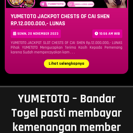
YUMETOTO JACKPOT CHESTS OF CAI SHEN
RP.12.000.000,- LUNAS
SENIN, 20 NOVEMBER 2023
10:56 AM WIB
YUMETOTO JACKPOT SLOT CHESTS OF CAI SHEN Rp.12.000.000,- LUNAS
Pihak YUMETOTO Mengucapkan Terima Kasih Kepada Pemenang
karena Sudah mempercayakan kam . . .
Lihat selengkapnya
YUMETOTO – Bandar
Togel pasti membayar
kemenangan member