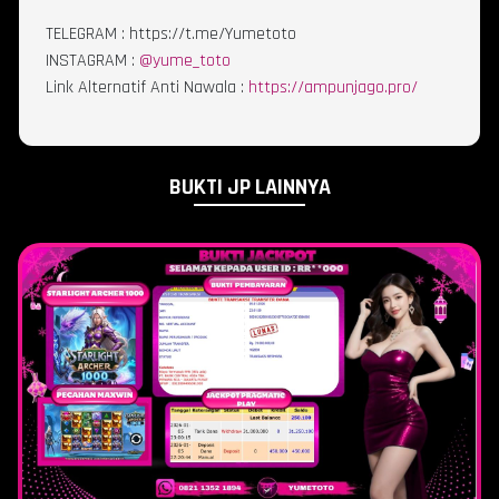
TELEGRAM : https://t.me/Yumetoto
INSTAGRAM :
@yume_toto
Link Alternatif Anti Nawala :
https://ampunjago.pro/
BUKTI JP LAINNYA