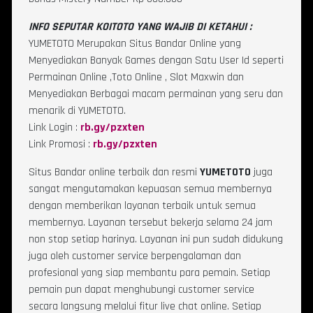
INFO SEPUTAR KOITOTO YANG WAJIB DI KETAHUI :
YUMETOTO Merupakan Situs Bandar Online yang
Menyediakan Banyak Games dengan Satu User Id seperti
Permainan Online ,Toto Online , Slot Maxwin dan
Menyediakan Berbagai macam permainan yang seru dan
menarik di YUMETOTO.
Link Login :
rb.gy/pzxten
Link Promosi :
rb.gy/pzxten
Situs Bandar online terbaik dan resmi
YUMETOTO
juga
sangat mengutamakan kepuasan semua membernya
dengan memberikan layanan terbaik untuk semua
membernya. Layanan tersebut bekerja selama 24 jam
non stop setiap harinya. Layanan ini pun sudah didukung
juga oleh customer service berpengalaman dan
profesional yang siap membantu para pemain. Setiap
pemain pun dapat menghubungi customer service
secara langsung melalui fitur live chat online. Setiap