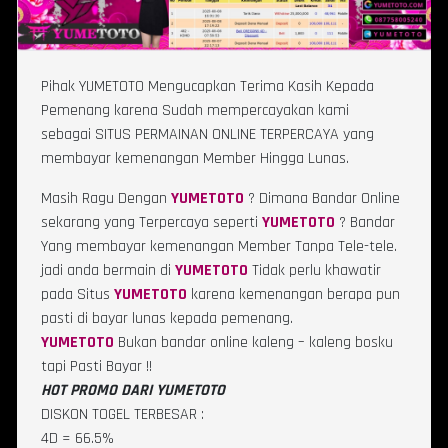
Pihak YUMETOTO Mengucapkan Terima Kasih Kepada
Pemenang karena Sudah mempercayakan kami
sebagai SITUS PERMAINAN ONLINE TERPERCAYA yang
membayar kemenangan Member Hingga Lunas.
Masih Ragu Dengan
YUMETOTO
? Dimana Bandar Online
sekarang yang Terpercaya seperti
YUMETOTO
? Bandar
Yang membayar kemenangan Member Tanpa Tele-tele.
jadi anda bermain di
YUMETOTO
Tidak perlu khawatir
pada Situs
YUMETOTO
karena kemenangan berapa pun
pasti di bayar lunas kepada pemenang.
YUMETOTO
Bukan bandar online kaleng – kaleng bosku
tapi Pasti Bayar !!
HOT PROMO DARI YUMETOTO
DISKON TOGEL TERBESAR :
4D = 66.5%