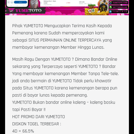
Pihak YUMETOTO Mengucapkan Terima Kasih Kepada
Pemenang karena Sudah mempercayakan kami
sebagai SITUS PERMAINAN ONLINE TERPERCAYA yang
membayar kemenangan Member Hingga Lunas.
Masih Ragu Dengan YUMETOTO ? Dimana Bandar Online
sekarang yang Terpercaya seperti YUMETOTO ? Bandar
Yang membayar kemenangan Member Tanpa Tele-tele.
jadi anda bermain di YUMETOTO Tidak perlu khawatir
pada Situs YUMETOTO karena kemenangan berapa pun
pasti di bayar lunas kepada pemenang.
YUMETOTO Bukan bandar online kaleng – kaleng bosku
tapi Pasti Bayar !!
HOT PROMO DARI YUMETOTO
DISKON TOGEL TERBESAR :
4D = 66.5%