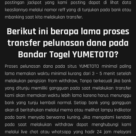
postingan jackpot yang kami posting dapat di lihat data
keasliannya melalui nomor reff yang di tunjukan pada bank atau
mbanking saat kita melakukan transfer.
Berikut ini berapa lama proses
transfer pelunasan dana pada
Bandar Togel YUMETOTO?
Proses pelunasan dana pada situs YUMETOTO minimal paling
lama memakan waktu minimal kurang dari 3 – 5 menit setelah
melakukan pengisian from withdraw, Tanpa terkecuali jika bank
yang ditunju memiliki gangguan pada saat melakukan transfer
kami akan memakan waktu lebih lama karena harus menunggu
bank yang tunju kembali normal. Setiap bank yang gangguan
akan di beritahukan melalui memo atau melihat lampu indikator
pada bank menyala berwarna kuning. Jika mengalami kendala
pada saat melakukan withdraw dapat menghubungi kami
melalui live chat atau whatsapp yang hadir 24 jam melayani