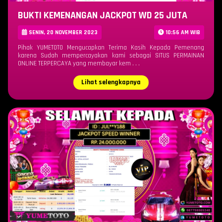
BUKTI KEMENANGAN JACKPOT WD 25 JUTA
SENIN, 20 NOVEMBER 2023
10:56 AM WIB
Pihak YUMETOTO Mengucapkan Terima Kasih Kepada Pemenang
karena Sudah mempercayakan kami sebagai SITUS PERMAINAN
ONLINE TERPERCAYA yang membayar kem . . .
Lihat selengkapnya