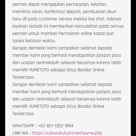
pemain dapat mengajukan pertanyaan, keluhan,
meminta saran, konfirmasi deposit, pembuatan akun
baru dll pada customer service melalui live chat. Adanya
layanan terbaik ini memberikan kemudahan pada semua
pemain untuk mainkan Permainan online kapan pun
tanpa batasan waktu.
Dengan demikian kami sampaikan selamat kepada
member kami yang berhasil mendapatkan jackpot paus
dan ucapan terimakasih sebesar-besarnya karena telah
memilih YUMETOTO sebagai Situs Bandar Online
Terpercaya.
Dengan demikian kami sampaikan selamat kepada
member kami yang berhasil mendapatkan jackpot paus
dan ucapan terimakasih sebesar-besarnya karena telah
memilih YUMETOTO sebagai Situs Bandar Online
Terpercaya.
WHATSAPP : +62 821-1352-1894
LINK WA :
https://cukurukuk.pro/wa1yume.php