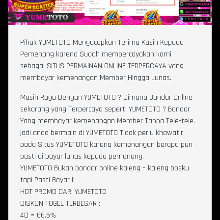
Pihak YUMETOTO Mengucapkan Terima Kasih Kepada
Pemenang karena Sudah mempercayakan kami
sebagai SITUS PERMAINAN ONLINE TERPERCAYA yang
membayar kemenangan Member Hingga Lunas.
Masih Ragu Dengan YUMETOTO ? Dimana Bandar Online
sekarang yang Terpercaya seperti YUMETOTO ? Bandar
Yang membayar kemenangan Member Tanpa Tele-tele.
jadi anda bermain di YUMETOTO Tidak perlu khawatir
pada Situs YUMETOTO karena kemenangan berapa pun
pasti di bayar lunas kepada pemenang.
YUMETOTO Bukan bandar online kaleng – kaleng bosku
tapi Pasti Bayar !!
HOT PROMO DARI YUMETOTO
DISKON TOGEL TERBESAR :
4D = 66.5%