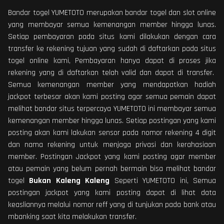
Bandar togel YUMETOTO merupakan bandar togel dan slot online
yang membayar semua kemenangan member hingga lunas.
Setiap pembayaran pada situs kami dilakukan dengan cara
transfer ke rekening tujuan yang sudah di daftarkan pada situs
togel online kami, Pembayaran hanya dapat di proses jika
rekening yang di daftarkan telah valid dan dapat di transfer.
Semua kemenangan member yang mendapatkan hadiah
jackpot terbesar akan kami posting agar semua pemain dapat
melihat bandar situs terpercaya YUMETOTO ini membayar semua
kemenangan member hingga lunas. Setiap postingan yang kami
posting akan kami lakukan sensor pada nomor rekening 4 digit
dan nama rekening untuk menjaga privasi dan kerahasiaan
member. Postingan Jackpot yang kami posting agar member
atau pemain yang belum pernah bermain bisa melihat bandar
togel
Bukan Kaleng Kaleng
Seperti YUMETOTO ini, Semua
postingan jackpot yang kami posting dapat di lihat data
keasliannya melalui nomor reff yang di tunjukan pada bank atau
mbanking saat kita melakukan transfer.