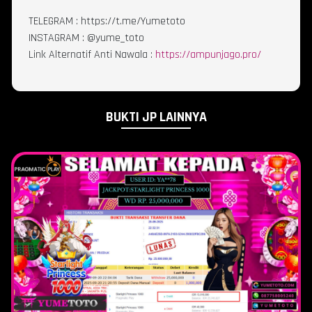
TELEGRAM : https://t.me/Yumetoto
INSTAGRAM : @yume_toto
Link Alternatif Anti Nawala :
https://ampunjago.pro/
BUKTI JP LAINNYA