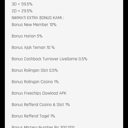
3D = 59.5%
2D = 29.5%
NIKMATI EXTRA BONUS KAMI :
Bonus New Member 10%
Bonus Harian 5%
Bonus Ajak Teman 10 %
Bonus Cashback Turnover LiveGame 0.5%
Bonus Rolingan Slot 0.5%
Bonus Rolingan Casino 1%
Bonus Freechips Dowload APK
Bonus Refferal Casino & Slot 1%
Bonus Refferal Togel 1%
Bonus Mistery Number Rp 300.000