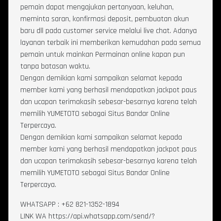
pemain dapat mengajukan pertanyaan, keluhan,
meminta saran, konfirmasi deposit, pembuatan akun
baru dll pada customer service melalui live chat. Adanya
layanan terbaik ini memberikan kemudahan pada semua
pemain untuk mainkan Permainan online kapan pun
tanpa batasan waktu.
Dengan demikian kami sampaikan selamat kepada
member kami yang berhasil mendapatkan jackpot paus
dan ucapan terimakasih sebesar-besarnya karena telah
memilih YUMETOTO sebagai Situs Bandar Online
Terpercaya.
Dengan demikian kami sampaikan selamat kepada
member kami yang berhasil mendapatkan jackpot paus
dan ucapan terimakasih sebesar-besarnya karena telah
memilih YUMETOTO sebagai Situs Bandar Online
Terpercaya.
WHATSAPP : +62 821-1352-1894
LINK WA https://api.whatsapp.com/send/?