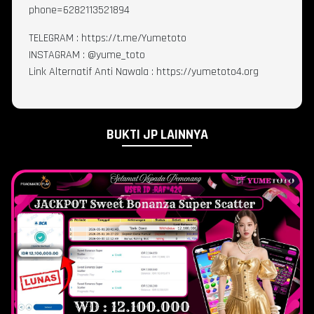
phone=6282113521894
TELEGRAM : https://t.me/Yumetoto
INSTAGRAM : @yume_toto
Link Alternatif Anti Nawala : https://yumetoto4.org
BUKTI JP LAINNYA