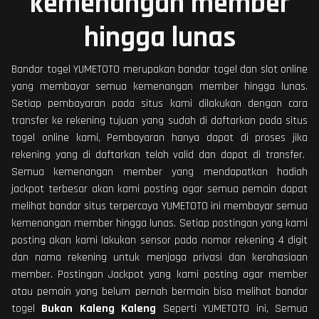
kemenangan member
hingga lunas
Bandar togel YUMETOTO merupakan bandar togel dan slot online
yang membayar semua kemenangan member hingga lunas.
Setiap pembayaran pada situs kami dilakukan dengan cara
transfer ke rekening tujuan yang sudah di daftarkan pada situs
togel online kami, Pembayaran hanya dapat di proses jika
rekening yang di daftarkan telah valid dan dapat di transfer.
Semua kemenangan member yang mendapatkan hadiah
jackpot terbesar akan kami posting agar semua pemain dapat
melihat bandar situs terpercaya YUMETOTO ini membayar semua
kemenangan member hingga lunas. Setiap postingan yang kami
posting akan kami lakukan sensor pada nomor rekening 4 digit
dan nama rekening untuk menjaga privasi dan kerahasiaan
member. Postingan Jackpot yang kami posting agar member
atau pemain yang belum pernah bermain bisa melihat bandar
togel
Bukan Kaleng Kaleng
Seperti YUMETOTO ini, Semua