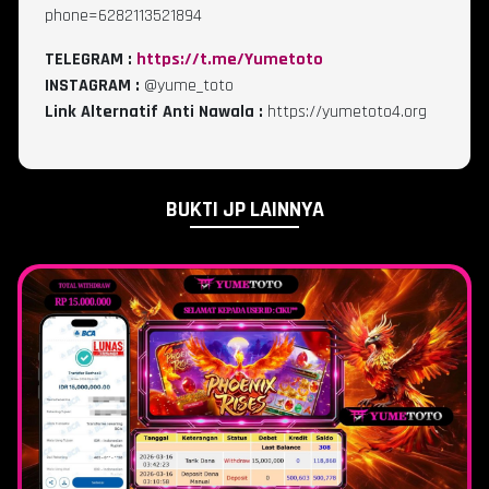
phone=6282113521894
TELEGRAM :
https://t.me/Yumetoto
INSTAGRAM :
@yume_toto
Link Alternatif Anti Nawala :
https://yumetoto4.org
BUKTI JP LAINNYA