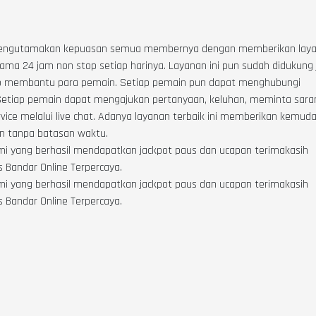
at mengutamakan kepuasan semua membernya dengan memberikan lay
ma 24 jam non stop setiap harinya. Layanan ini pun sudah didukung 
iap membantu para pemain. Setiap pemain pun dapat menghubungi
e. Setiap pemain dapat mengajukan pertanyaan, keluhan, meminta sara
vice melalui live chat. Adanya layanan terbaik ini memberikan kemud
n tanpa batasan waktu.
 yang berhasil mendapatkan jackpot paus dan ucapan terimakasih
 Bandar Online Terpercaya.
 yang berhasil mendapatkan jackpot paus dan ucapan terimakasih
 Bandar Online Terpercaya.