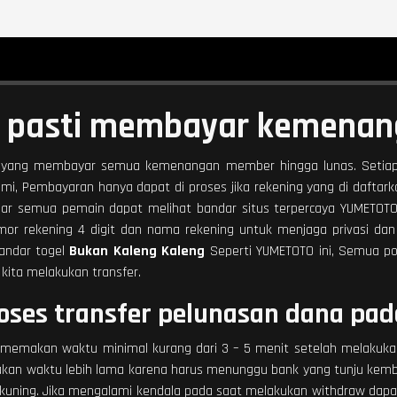
l pasti membayar kemenan
e yang membayar semua kemenangan member hingga lunas. Setiap 
 kami, Pembayaran hanya dapat di proses jika rekening yang di daft
agar semua pemain dapat melihat bandar situs terpercaya YUMETO
or rekening 4 digit dan nama rekening untuk menjaga privasi da
andar togel
Bukan Kaleng Kaleng
Seperti YUMETOTO ini, Semua pos
kita melakukan transfer.
roses transfer pelunasan dana p
memakan waktu minimal kurang dari 3 – 5 menit setelah melakukan p
an waktu lebih lama karena harus menunggu bank yang tunju kembal
uning. Jika mengalami kendala pada saat melakukan withdraw dapat