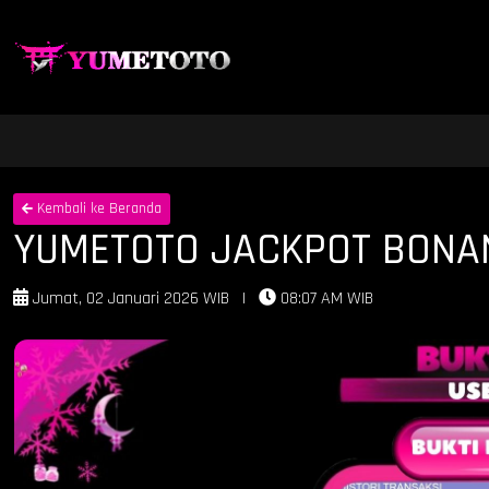
Kembali ke Beranda
YUMETOTO JACKPOT BONANZ
Jumat, 02 Januari 2026 WIB
|
08:07 AM WIB