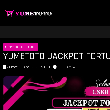
Kembali ke Beranda
YUMETOTO JACKPOT FORTUN
Jumat, 10 April 2026 WIB
|
06:31 AM WIB