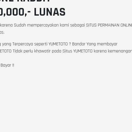
0,000,- LUNAS
karena Sudah mempercayakan kami sebagai SITUS PERMAINAN ONLIN
s.
g yang Terpercaya seperti YUMETOTO ? Bandar Yang membayar
METOTO Tidak perlu khawatir pada Situs YUMETOTO karena kemenanga
Bayar !!