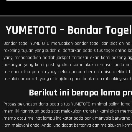
YUMETOTO – Bandar Toge
Bandar togel YUMETOTO merupakan bandar togel dan slot onlin
rekening tujuan yang sudah di daftarkan pada situs togel online
yang mendapatkan hadiah jackpot terbesar akan kami posting 
postingan yang kami posting akan kami lakukan sensor pada nom
member atau pemain yang belum pernah bermain bisa melihat b
melalui nomor reff yang di tunjukan pada bank atau mbanking saat 
Berikut ini berapa lama p
Proses pelunasan dana pada situs YUMETOTO minimal paling lama 
memiliki gangguan pada saat melakukan transfer kami akan memak
memo atau melihat lampu indikator pada bank menyala berwarna k
jam melayani anda, Anda juga dapat bertanya dan melakukan konf