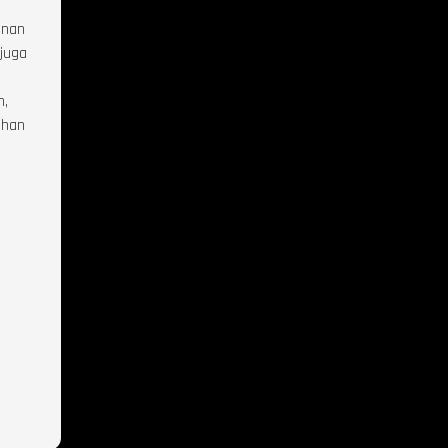
anan
juga
n,
ahan