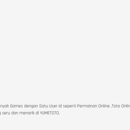
ak Games dengan Satu User Id seperti Permainan Online ,Toto Onlin
 seru dan menarik di YUMETOTO.