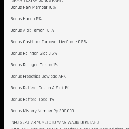
NIKMATI EXTRA BONUS KAMI :
Bonus New Member 10%
Bonus Harian 5%
Bonus Ajak Teman 10 %
Bonus Cashback Turnover LiveGame 0.5%
Bonus Rolingan Slot 0.5%
Bonus Rolingan Casino 1%
Bonus Freechips Dowload APK
Bonus Refferal Casino & Slot 1%
Bonus Refferal Togel 1%
Bonus Mistery Number Rp 300.000
INFO SEPUTAR YUMETOTO YANG WAJIB DI KETAHUI :