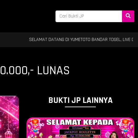
SELAMAT DATANG DI YUMETOTO BANDAR TOGEL, LIVE CASINO & SLO
0.000,- LUNAS
BUKTI JP LAINNYA