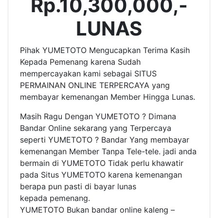
Rp.10,300,000,-
LUNAS
Pihak YUMETOTO Mengucapkan Terima Kasih
Kepada Pemenang karena Sudah
mempercayakan kami sebagai SITUS
PERMAINAN ONLINE TERPERCAYA yang
membayar kemenangan Member Hingga Lunas.
Masih Ragu Dengan YUMETOTO ? Dimana
Bandar Online sekarang yang Terpercaya
seperti YUMETOTO ? Bandar Yang membayar
kemenangan Member Tanpa Tele-tele. jadi anda
bermain di YUMETOTO Tidak perlu khawatir
pada Situs YUMETOTO karena kemenangan
berapa pun pasti di bayar lunas
kepada pemenang.
YUMETOTO Bukan bandar online kaleng –