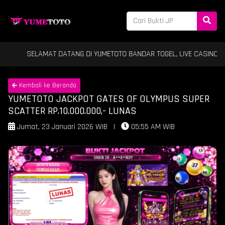
SELAMAT DATANG DI YUMETOTO BANDAR TOGEL, LIVE CASINO & SLOT
Kembali ke Beranda
YUMETOTO JACKPOT GATES OF OLYMPUS SUPER
SCATTER RP.10.000.000,- LUNAS
Jumat, 23 Januari 2026 WIB
|
05:55 AM WIB