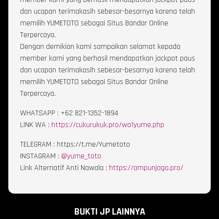
dan ucapan terimakasih sebesar-besarnya karena telah
memilih YUMETOTO sebagai Situs Bandar Online
Terpercaya.
Dengan demikian kami sampaikan selamat kepada
member kami yang berhasil mendapatkan jackpot paus
dan ucapan terimakasih sebesar-besarnya karena telah
memilih YUMETOTO sebagai Situs Bandar Online
Terpercaya.
WHATSAPP : +62 821-1352-1894
LINK WA :
https://cukurukuk.pro/wa1yume.php
TELEGRAM : https://t.me/Yumetoto
INSTAGRAM :
@yume_toto
Link Alternatif Anti Nawala :
https://ampunjago.pro/
BUKTI JP LAINNYA