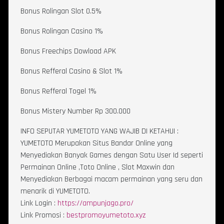
Bonus Rolingan Slot 0.5%
Bonus Rolingan Casino 1%
Bonus Freechips Dowload APK
Bonus Refferal Casino & Slot 1%
Bonus Refferal Togel 1%
Bonus Mistery Number Rp 300.000
INFO SEPUTAR YUMETOTO YANG WAJIB DI KETAHUI :
YUMETOTO Merupakan Situs Bandar Online yang
Menyediakan Banyak Games dengan Satu User Id seperti
Permainan Online ,Toto Online , Slot Maxwin dan
Menyediakan Berbagai macam permainan yang seru dan
menarik di YUMETOTO.
Link Login :
https://ampunjago.pro/
Link Promosi :
bestpromoyumetoto.xyz