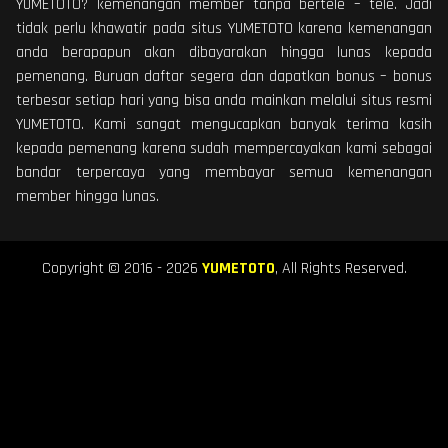
YUMETOTO? kemenangan member tanpa bertele – tele. Jadi
tidak perlu khawatir pada situs YUMETOTO karena kemenangan
anda berapapun akan dibayarakan hingga lunas kepada
pemenang. Buruan daftar segera dan dapatkan bonus – bonus
terbesar setiap hari yang bisa anda mainkan melalui situs resmi
YUMETOTO. Kami sangat mengucapkan banyak terima kasih
kepada pemenang karena sudah mempercayakan kami sebagai
bandar terpercaya yang membayar semua kemenangan
member hingga lunas.
Copyright © 2016 - 2026
YUMETOTO
, All Rights Reserved.