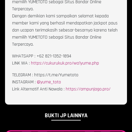
memilih YUMETOTO sebagai Situs Bandar Online
Terpercaya.
Dengan demikian kami sampaikan selamat kepada
member kami yang berhasil mendapatkan jackpot paus
dan ucapan terimakasih sebesar-besarnya karena telah
memilih YUMETOTO sebagai Situs Bandar Online
Terpercaya.
WHATSAPP : +62 821-1352-1894
LINK WA :
https://cukurukuk.pro/wa1yume.php
TELEGRAM : https://t.me/Yumetoto
INSTAGRAM :
@yume_toto
Link Alternatif Anti Nawala :
https://ampunjago.pro/
BUKTI JP LAINNYA