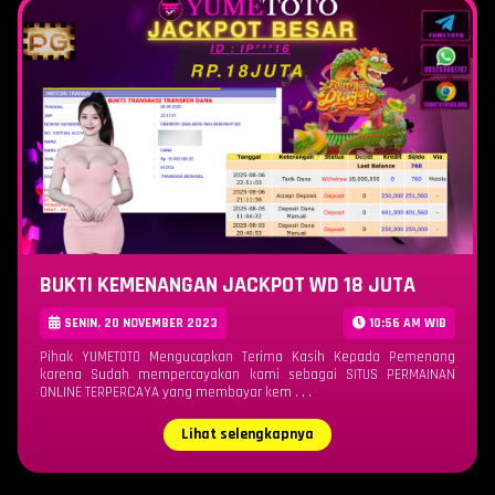
BUKTI KEMENANGAN JACKPOT WD 18 JUTA
SENIN, 20 NOVEMBER 2023
10:56 AM WIB
Pihak YUMETOTO Mengucapkan Terima Kasih Kepada Pemenang
karena Sudah mempercayakan kami sebagai SITUS PERMAINAN
ONLINE TERPERCAYA yang membayar kem . . .
Lihat selengkapnya