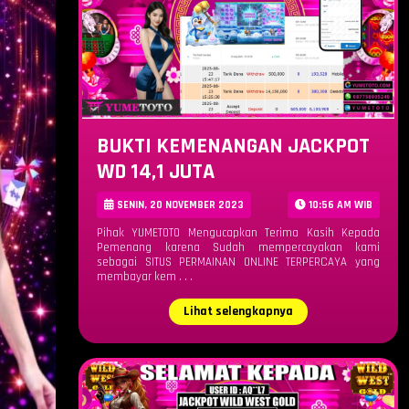
BUKTI KEMENANGAN JACKPOT
WD 14,1 JUTA
SENIN, 20 NOVEMBER 2023
10:56 AM WIB
Pihak YUMETOTO Mengucapkan Terima Kasih Kepada
Pemenang karena Sudah mempercayakan kami
sebagai SITUS PERMAINAN ONLINE TERPERCAYA yang
membayar kem . . .
Lihat selengkapnya