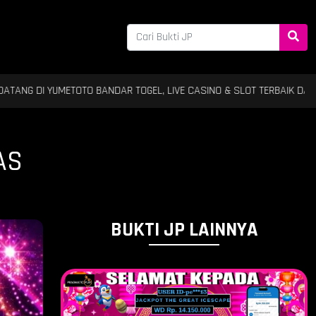
YUMETOTO BANDAR TOGEL, LIVE CASINO & SLOT TERBAIK DAN TERPERCA
AS
BUKTI JP LAINNYA