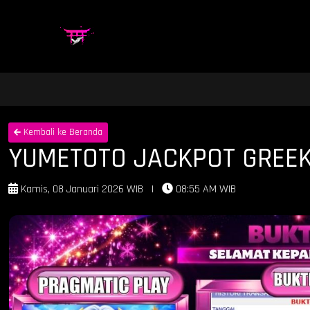
Kembali ke Beranda
YUMETOTO JACKPOT GREEK 
Kamis, 08 Januari 2026 WIB
|
08:55 AM WIB