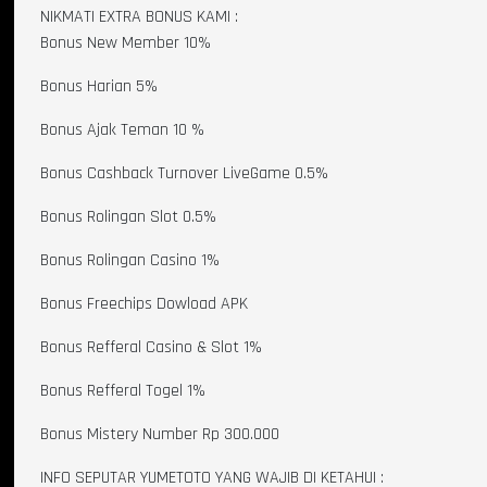
NIKMATI EXTRA BONUS KAMI :
Bonus New Member 10%
Bonus Harian 5%
Bonus Ajak Teman 10 %
Bonus Cashback Turnover LiveGame 0.5%
Bonus Rolingan Slot 0.5%
Bonus Rolingan Casino 1%
Bonus Freechips Dowload APK
Bonus Refferal Casino & Slot 1%
Bonus Refferal Togel 1%
Bonus Mistery Number Rp 300.000
INFO SEPUTAR YUMETOTO YANG WAJIB DI KETAHUI :