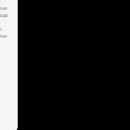
anan
juga
n,
ahan