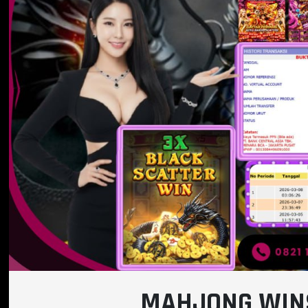
MAHJONG WINS