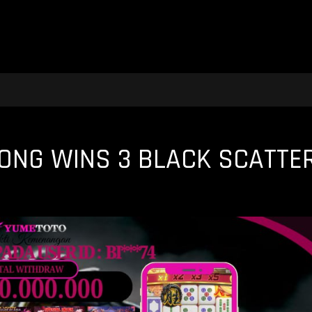
G WINS 3 BLACK SCATTER 