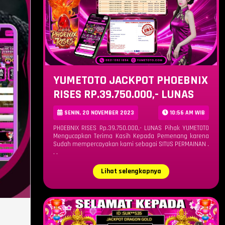
YUMETOTO JACKPOT PHOEBNIX
RISES RP.39.750.000,- LUNAS
SENIN, 20 NOVEMBER 2023
10:56 AM WIB
PHOEBNIX RISES Rp.39.750.000,- LUNAS Pihak YUMETOTO
Mengucapkan Terima Kasih Kepada Pemenang karena
Sudah mempercayakan kami sebagai SITUS PERMAINAN .
. .
Lihat selengkapnya