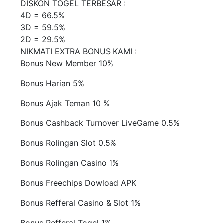
DISKON TOGEL TERBESAR :
4D = 66.5%
3D = 59.5%
2D = 29.5%
NIKMATI EXTRA BONUS KAMI :
Bonus New Member 10%
Bonus Harian 5%
Bonus Ajak Teman 10 %
Bonus Cashback Turnover LiveGame 0.5%
Bonus Rolingan Slot 0.5%
Bonus Rolingan Casino 1%
Bonus Freechips Dowload APK
Bonus Refferal Casino & Slot 1%
Bonus Refferal Togel 1%