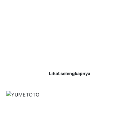
YUMETOTO JACKPOT WILD BOUNTY
SHOWDOWN RP.11.700.000,- LUNAS
SENIN, 20 NOVEMBER 2023
10:56 AM WIB
WILD BOUNTY SHOWDOWN Rp.11.700.000,- LUNAS
Pihak YUMETOTO Mengucapkan Terima Kasih Kepada
Pemenang karena Sudah mempercayakan kami sebagai SITUS
PER . . .
Lihat selengkapnya
BUKTI KEMENANGAN JACKPOT WD
15 JUTA
SENIN, 20 NOVEMBER 2023
10:56 AM WIB
Pihak YUMETOTO Mengucapkan Terima Kasih Kepada