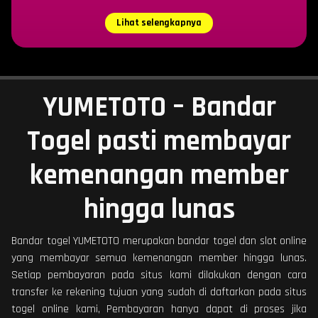
Lihat selengkapnya
YUMETOTO – Bandar
Togel pasti membayar
kemenangan member
hingga lunas
Bandar togel YUMETOTO merupakan bandar togel dan slot online
yang membayar semua kemenangan member hingga lunas.
Setiap pembayaran pada situs kami dilakukan dengan cara
transfer ke rekening tujuan yang sudah di daftarkan pada situs
togel online kami, Pembayaran hanya dapat di proses jika