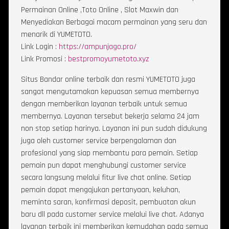
Permainan Online ,Toto Online , Slot Maxwin dan
Menyediakan Berbagai macam permainan yang seru dan
menarik di YUMETOTO.
Link Login :
https://ampunjago.pro/
Link Promosi :
bestpromoyumetoto.xyz
Situs Bandar online terbaik dan resmi YUMETOTO juga
sangat mengutamakan kepuasan semua membernya
dengan memberikan layanan terbaik untuk semua
membernya. Layanan tersebut bekerja selama 24 jam
non stop setiap harinya. Layanan ini pun sudah didukung
juga oleh customer service berpengalaman dan
profesional yang siap membantu para pemain. Setiap
pemain pun dapat menghubungi customer service
secara langsung melalui fitur live chat online. Setiap
pemain dapat mengajukan pertanyaan, keluhan,
meminta saran, konfirmasi deposit, pembuatan akun
baru dll pada customer service melalui live chat. Adanya
layanan terbaik ini memberikan kemudahan pada semua