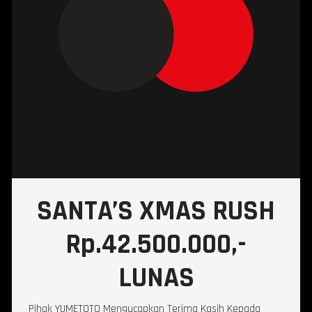
SANTA’S XMAS RUSH
Rp.42.500.000,-
LUNAS
Pihak YUMETOTO Mengucapkan Terima Kasih Kepada