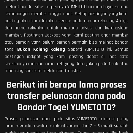
melihat bandar situs terpercaya YUMETOTO ini membayar semua
kemenangan member hingga lunas. Setiap postingan yang kami
posting akan kami lakukan sensor pada nomor rekening 4 digit
dan nama rekening untuk menjaga privasi dan kerahasiaan
member. Postingan Jackpot yang kami posting agar member
atau pemain yang belum pernah bermain bisa melihat bandar
togel
Bukan Kaleng Kaleng
Seperti YUMETOTO ini, Semua
postingan jackpot yang kami posting dapat di lihat data
keasliannya melalui nomor reff yang di tunjukan pada bank atau
mbanking saat kita melakukan transfer.
Berikut ini berapa lama proses
transfer pelunasan dana pada
Bandar Togel YUMETOTO?
Proses pelunasan dana pada situs YUMETOTO minimal paling
lama memakan waktu minimal kurang dari 3 – 5 menit setelah