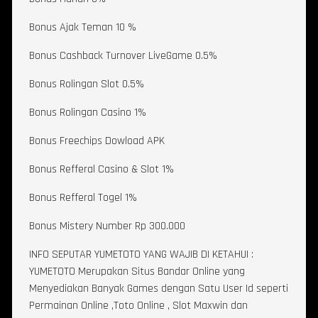
Bonus Ajak Teman 10 %
Bonus Cashback Turnover LiveGame 0.5%
Bonus Rolingan Slot 0.5%
Bonus Rolingan Casino 1%
Bonus Freechips Dowload APK
Bonus Refferal Casino & Slot 1%
Bonus Refferal Togel 1%
Bonus Mistery Number Rp 300.000
INFO SEPUTAR YUMETOTO YANG WAJIB DI KETAHUI :
YUMETOTO Merupakan Situs Bandar Online yang
Menyediakan Banyak Games dengan Satu User Id seperti
Permainan Online ,Toto Online , Slot Maxwin dan