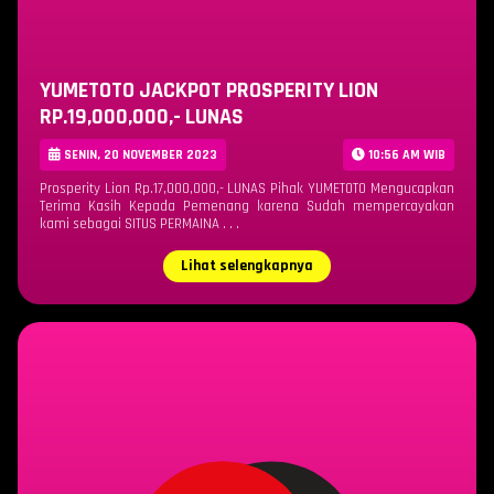
YUMETOTO JACKPOT PROSPERITY LION
RP.19,000,000,- LUNAS
SENIN, 20 NOVEMBER 2023
10:56 AM WIB
Prosperity Lion Rp.17,000,000,- LUNAS Pihak YUMETOTO Mengucapkan
Terima Kasih Kepada Pemenang karena Sudah mempercayakan
kami sebagai SITUS PERMAINA . . .
Lihat selengkapnya