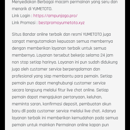
Menyediakan Berbagai macam permainan yang seru dan
menarik di YUMETOTO.
Link Login :
https://ampunjago.pro/
Link Promosi :
bestpromoyumetoto.xyz
Situs Bandar online terbaik dan resmi YUMETOTO juga
sangat mengutamakan kepuasan semua membernya
dengan memberikan layanan terbaik untuk semua
membernya. Layanan tersebut bekerja selama 24 jam
non stop setiap harinya. Layanan ini pun sudah didukung
juga oleh customer service berpengalaman dan
profesional yang siap membantu para pemain. Setiap
pemain pun dapat menghubungi customer service
secara langsung melalui fitur live chat online. Setiap
pemain dapat mengajukan pertanyaan, keluhan,
meminta saran, konfirmasi deposit, pembuatan akun
baru dll pada customer service melalui live chat. Adanya
layanan terbaik ini memberikan kemudahan pada semua
pemain untuk mainkan Permainan online kapan pun