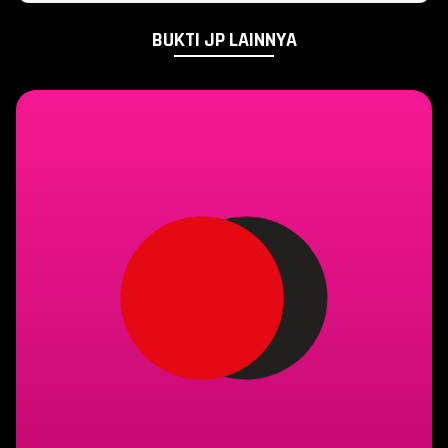
BUKTI JP LAINNYA