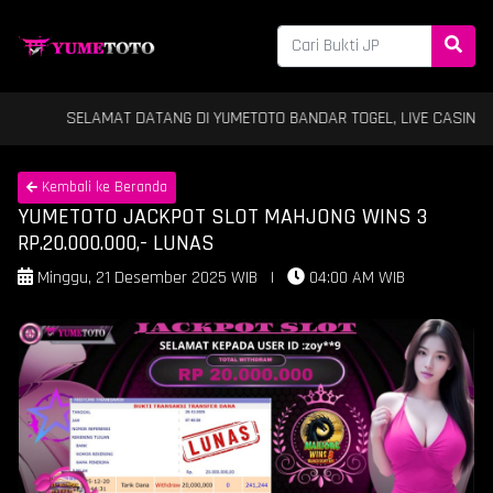
SELAMAT DATANG DI YUMETOTO BANDAR TOGEL, LIVE CASINO & SLO
Kembali ke Beranda
YUMETOTO JACKPOT SLOT MAHJONG WINS 3
RP.20.000.000,- LUNAS
Minggu, 21 Desember 2025 WIB
|
04:00 AM WIB