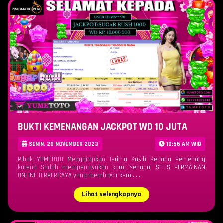
BUKTI KEMENANGAN JACKPOT WD 10 JUTA
SENIN, 20 NOVEMBER 2023
10:56 AM WIB
Pihak YUMETOTO Mengucapkan Terima Kasih Kepada Pemenang
karena Sudah mempercayakan kami sebagai SITUS PERMAINAN
ONLINE TERPERCAYA yang membayar kem . . .
Lihat selengkapnya