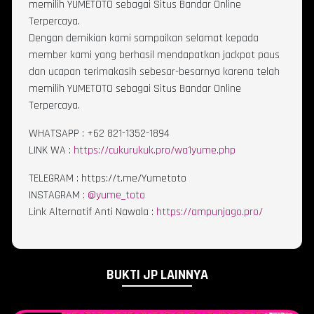
memilih YUMETOTO sebagai Situs Bandar Online
Terpercaya.
Dengan demikian kami sampaikan selamat kepada
member kami yang berhasil mendapatkan jackpot paus
dan ucapan terimakasih sebesar-besarnya karena telah
memilih YUMETOTO sebagai Situs Bandar Online
Terpercaya.
WHATSAPP : +62 821-1352-1894
LINK WA :
https://cukurukuk.pro/wa1yume.php
TELEGRAM : https://t.me/Yumetoto
INSTAGRAM :
@yume_toto
Link Alternatif Anti Nawala :
https://ampunjago.pro/
BUKTI JP LAINNYA