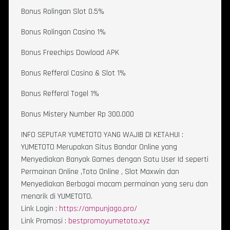
Bonus Rolingan Slot 0.5%
Bonus Rolingan Casino 1%
Bonus Freechips Dowload APK
Bonus Refferal Casino & Slot 1%
Bonus Refferal Togel 1%
Bonus Mistery Number Rp 300.000
INFO SEPUTAR YUMETOTO YANG WAJIB DI KETAHUI :
YUMETOTO Merupakan Situs Bandar Online yang
Menyediakan Banyak Games dengan Satu User Id seperti
Permainan Online ,Toto Online , Slot Maxwin dan
Menyediakan Berbagai macam permainan yang seru dan
menarik di YUMETOTO.
Link Login :
https://ampunjago.pro/
Link Promosi :
bestpromoyumetoto.xyz