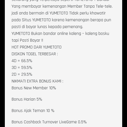
Yang membayar kemenangan Member Tanpa Tele-tele.
jadi anda bermain di YUMETOTO Tidak perlu khawatir
pada Situs YUMETOTO karena kemenangan berapa pun
pasti di bayar lunas kepada pemenang.
YUMETOTO Bukan bandar online kaleng – kaleng bosku
tapi Pasti Bayar !!
HOT PROMO DARI YUMETOTO
DISKON TOGEL TERBESAR :
4D = 66.5%
3D = 59.5%
2D = 29.5%
NIKMATI EXTRA BONUS KAMI :
Bonus New Member 10%
Bonus Harian 5%
Bonus Ajak Teman 10 %
Bonus Cashback Turnover LiveGame 0.5%