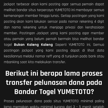
jackpot terbesar akan kami posting agar semua pemain dapat
melihat bandar situs terpercaya YUMETOTO ini membayar semua
kemenangan member hingga lunas. Setiap postingan yang kami
posting akan kami lakukan sensor pada nomor rekening 4 digit
dan nama rekening untuk menjaga privasi dan kerahasiaan
member. Postingan Jackpot yang kami posting agar member
atau pemain yang belum pernah bermain bisa melihat bandar
togel
Bukan Kaleng Kaleng
Seperti YUMETOTO ini, Semua
postingan jackpot yang kami posting dapat di lihat data
keasliannya melalui nomor reff yang di tunjukan pada bank atau
mbanking saat kita melakukan transfer.
Berikut ini berapa lama proses
transfer pelunasan dana pada
Bandar Togel YUMETOTO?
Proses pelunasan dana pada situs YUMETOTO minimal paling
lama memakan waktu minimal kurang dari 3 – 5 menit setelah