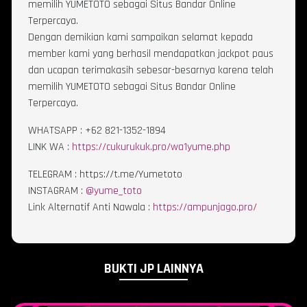
memilih YUMETOTO sebagai Situs Bandar Online
Terpercaya.
Dengan demikian kami sampaikan selamat kepada
member kami yang berhasil mendapatkan jackpot paus
dan ucapan terimakasih sebesar-besarnya karena telah
memilih YUMETOTO sebagai Situs Bandar Online
Terpercaya.
WHATSAPP : +62 821-1352-1894
LINK WA :
https://cukurukuk.pro/wa1yume.php
TELEGRAM : https://t.me/Yumetoto
INSTAGRAM :
@yume_toto
Link Alternatif Anti Nawala :
https://ampunjago.pro/
BUKTI JP LAINNYA