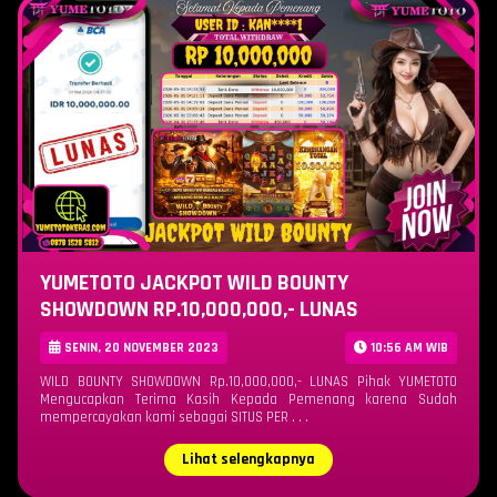
YUMETOTO JACKPOT WILD BOUNTY
SHOWDOWN RP.10,000,000,- LUNAS
SENIN, 20 NOVEMBER 2023
10:56 AM WIB
WILD BOUNTY SHOWDOWN Rp.10,000,000,- LUNAS Pihak YUMETOTO
Mengucapkan Terima Kasih Kepada Pemenang karena Sudah
mempercayakan kami sebagai SITUS PER . . .
Lihat selengkapnya