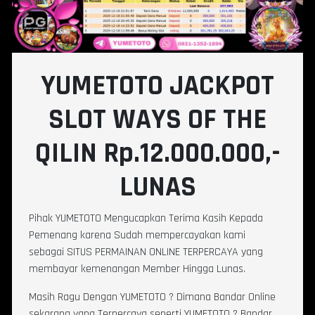
YUMETOTO JACKPOT
SLOT WAYS OF THE
QILIN Rp.12.000.000,-
LUNAS
Pihak YUMETOTO Mengucapkan Terima Kasih Kepada
Pemenang karena Sudah mempercayakan kami
sebagai SITUS PERMAINAN ONLINE TERPERCAYA yang
membayar kemenangan Member Hingga Lunas.
Masih Ragu Dengan YUMETOTO ? Dimana Bandar Online
sekarang yang Terpercaya seperti YUMETOTO ? Bandar