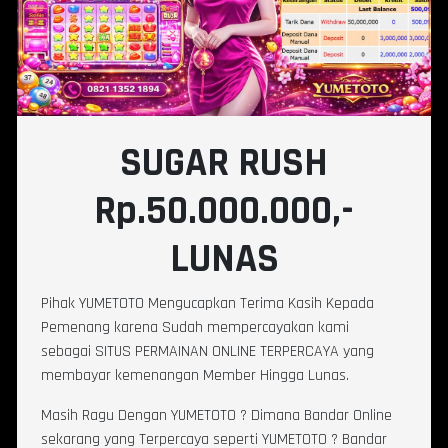
SUGAR RUSH
Rp.50.000.000,-
LUNAS
Pihak YUMETOTO Mengucapkan Terima Kasih Kepada
Pemenang karena Sudah mempercayakan kami
sebagai SITUS PERMAINAN ONLINE TERPERCAYA yang
membayar kemenangan Member Hingga Lunas.
Masih Ragu Dengan YUMETOTO ? Dimana Bandar Online
sekarang yang Terpercaya seperti YUMETOTO ? Bandar