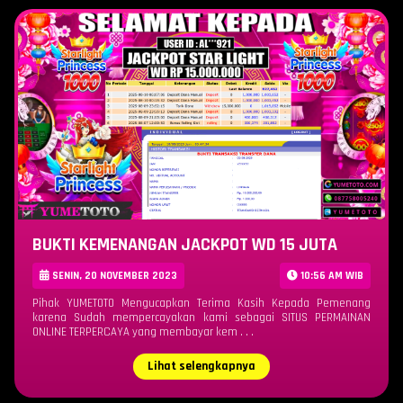
BUKTI KEMENANGAN JACKPOT WD 15 JUTA
SENIN, 20 NOVEMBER 2023
10:56 AM WIB
Pihak YUMETOTO Mengucapkan Terima Kasih Kepada Pemenang
karena Sudah mempercayakan kami sebagai SITUS PERMAINAN
ONLINE TERPERCAYA yang membayar kem . . .
Lihat selengkapnya