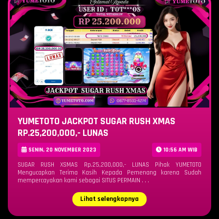
YUMETOTO JACKPOT SUGAR RUSH XMAS
RP.25,200,000,- LUNAS
SENIN, 20 NOVEMBER 2023
10:56 AM WIB
SUGAR RUSH XSMAS Rp.25,200,000,- LUNAS Pihak YUMETOTO
Mengucapkan Terima Kasih Kepada Pemenang karena Sudah
mempercayakan kami sebagai SITUS PERMAIN . . .
Lihat selengkapnya