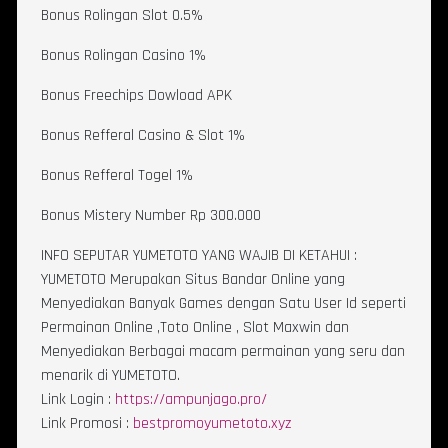
Bonus Rolingan Slot 0.5%
Bonus Rolingan Casino 1%
Bonus Freechips Dowload APK
Bonus Refferal Casino & Slot 1%
Bonus Refferal Togel 1%
Bonus Mistery Number Rp 300.000
INFO SEPUTAR YUMETOTO YANG WAJIB DI KETAHUI :
YUMETOTO Merupakan Situs Bandar Online yang
Menyediakan Banyak Games dengan Satu User Id seperti
Permainan Online ,Toto Online , Slot Maxwin dan
Menyediakan Berbagai macam permainan yang seru dan
menarik di YUMETOTO.
Link Login :
https://ampunjago.pro/
Link Promosi :
bestpromoyumetoto.xyz