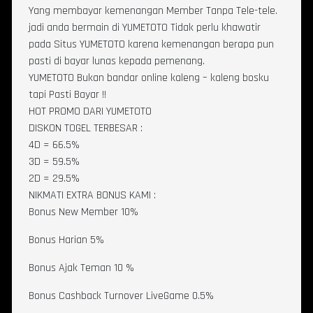
Yang membayar kemenangan Member Tanpa Tele-tele.
jadi anda bermain di YUMETOTO Tidak perlu khawatir
pada Situs YUMETOTO karena kemenangan berapa pun
pasti di bayar lunas kepada pemenang.
YUMETOTO Bukan bandar online kaleng – kaleng bosku
tapi Pasti Bayar !!
HOT PROMO DARI YUMETOTO
DISKON TOGEL TERBESAR :
4D = 66.5%
3D = 59.5%
2D = 29.5%
NIKMATI EXTRA BONUS KAMI :
Bonus New Member 10%
Bonus Harian 5%
Bonus Ajak Teman 10 %
Bonus Cashback Turnover LiveGame 0.5%