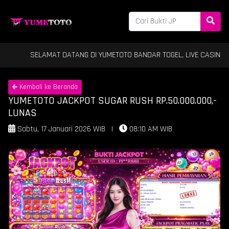
SELAMAT DATANG DI YUMETOTO BANDAR TOGEL, LIVE CASINO & SLO
Kembali ke Beranda
YUMETOTO JACKPOT SUGAR RUSH RP.50.000.000,-
LUNAS
Sabtu, 17 Januari 2026 WIB
|
08:10 AM WIB