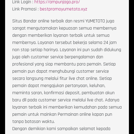
Link Login :
https://ampunjago.pro/
Link Promosi :
bestpromoyumetoto.xyz
Situs Bandar online terbaik dan resmi YUMETOTO juga
sangat mengutamakan kepuasan semua membernya
dengan memberikan layanan terbaik untuk semua
membernya. Layanan tersebut bekerja selama 24 jam
non stop setiap harinya. Layanan ini pun sudah didukung
juga oleh customer service berpengalaman dan
profesional yang siap membantu para pemain. Setiap
pemain pun dapat menghubungi customer service
secara langsung melalui fitur live chat online. Setiap
pemain dapat mengajukan pertanyaan, keluhan,
meminta saran, konfirmasi deposit, pembuatan akun
baru dll pada customer service melalui live chat. Adanya
layanan terbaik ini memberikan kemudahan pada semua
pemain untuk mainkan Permainan online kapan pun
tanpa batasan waktu.
Dengan demikian kami sampaikan selamat kepada