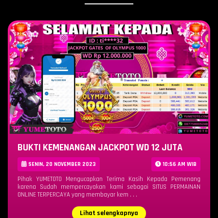
BUKTI KEMENANGAN JACKPOT WD 12 JUTA
SENIN, 20 NOVEMBER 2023
10:56 AM WIB
Pihak YUMETOTO Mengucapkan Terima Kasih Kepada Pemenang
karena Sudah mempercayakan kami sebagai SITUS PERMAINAN
ONLINE TERPERCAYA yang membayar kem . . .
Lihat selengkapnya