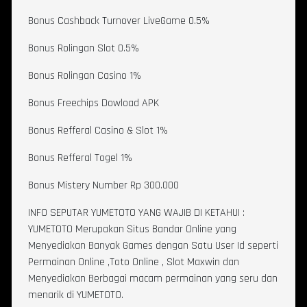
Bonus Cashback Turnover LiveGame 0.5%
Bonus Rolingan Slot 0.5%
Bonus Rolingan Casino 1%
Bonus Freechips Dowload APK
Bonus Refferal Casino & Slot 1%
Bonus Refferal Togel 1%
Bonus Mistery Number Rp 300.000
INFO SEPUTAR YUMETOTO YANG WAJIB DI KETAHUI :
YUMETOTO Merupakan Situs Bandar Online yang
Menyediakan Banyak Games dengan Satu User Id seperti
Permainan Online ,Toto Online , Slot Maxwin dan
Menyediakan Berbagai macam permainan yang seru dan
menarik di YUMETOTO.