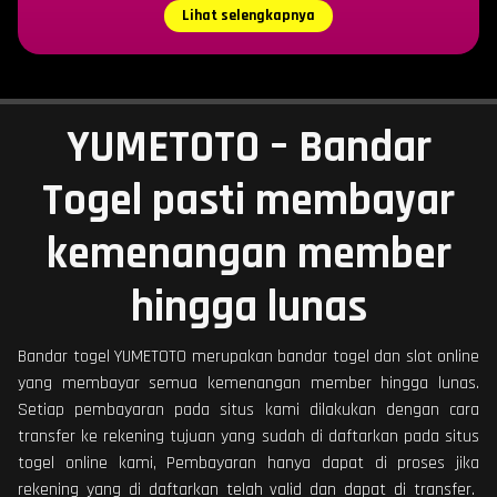
Lihat selengkapnya
YUMETOTO – Bandar
Togel pasti membayar
kemenangan member
hingga lunas
Bandar togel YUMETOTO merupakan bandar togel dan slot online
yang membayar semua kemenangan member hingga lunas.
Setiap pembayaran pada situs kami dilakukan dengan cara
transfer ke rekening tujuan yang sudah di daftarkan pada situs
togel online kami, Pembayaran hanya dapat di proses jika
rekening yang di daftarkan telah valid dan dapat di transfer.