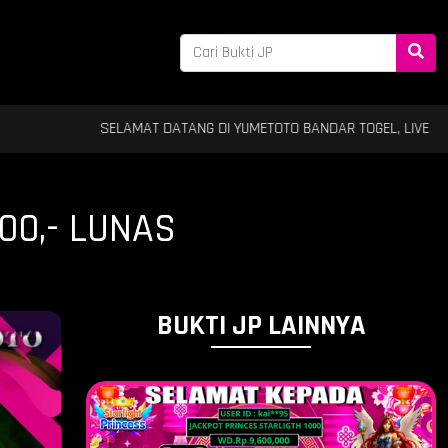
SELAMAT DATANG DI YUMETOTO BANDAR TOGEL, LIVE CASINO & S
00,- LUNAS
BUKTI JP LAINNYA