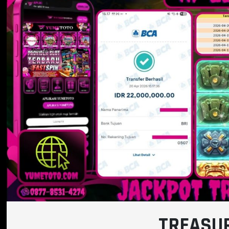
TREASUR