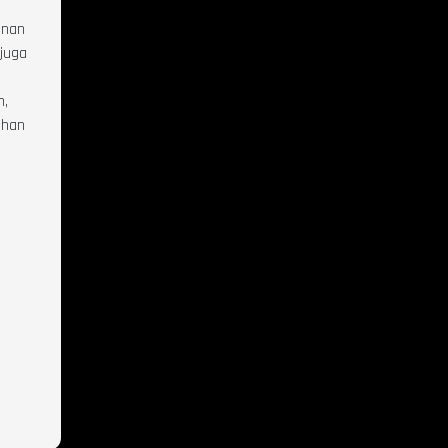
anan
juga
n,
ahan