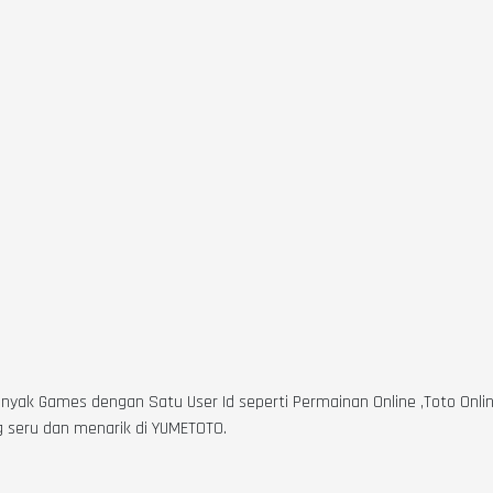
ak Games dengan Satu User Id seperti Permainan Online ,Toto Onlin
 seru dan menarik di YUMETOTO.