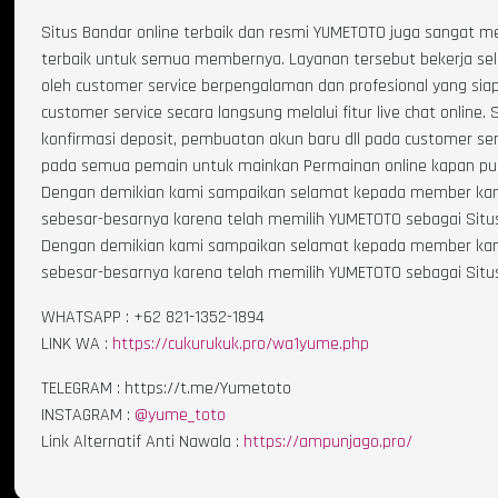
Situs Bandar online terbaik dan resmi YUMETOTO juga sang
terbaik untuk semua membernya. Layanan tersebut bekerja sela
oleh customer service berpengalaman dan profesional yang s
customer service secara langsung melalui fitur live chat onlin
konfirmasi deposit, pembuatan akun baru dll pada customer ser
pada semua pemain untuk mainkan Permainan online kapan pu
Dengan demikian kami sampaikan selamat kepada member kami
sebesar-besarnya karena telah memilih YUMETOTO sebagai Situs
Dengan demikian kami sampaikan selamat kepada member kami
sebesar-besarnya karena telah memilih YUMETOTO sebagai Situs
WHATSAPP : +62 821-1352-1894
LINK WA :
https://cukurukuk.pro/wa1yume.php
TELEGRAM : https://t.me/Yumetoto
INSTAGRAM :
@yume_toto
Link Alternatif Anti Nawala :
https://ampunjago.pro/