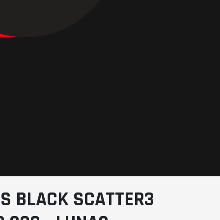
S BLACK SCATTER3