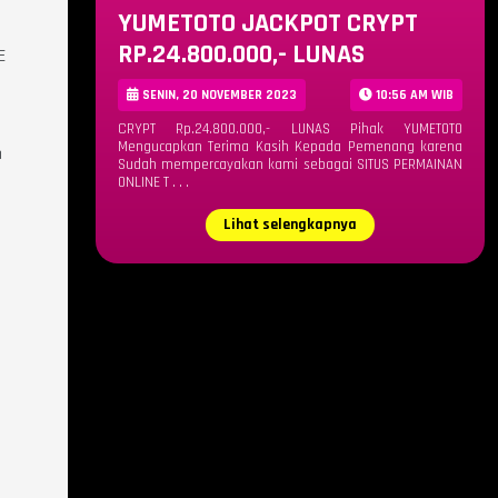
YUMETOTO JACKPOT CRYPT
RP.24.800.000,- LUNAS
E
SENIN, 20 NOVEMBER 2023
10:56 AM WIB
CRYPT Rp.24.800.000,- LUNAS Pihak YUMETOTO
Mengucapkan Terima Kasih Kepada Pemenang karena
n
Sudah mempercayakan kami sebagai SITUS PERMAINAN
ONLINE T . . .
Lihat selengkapnya