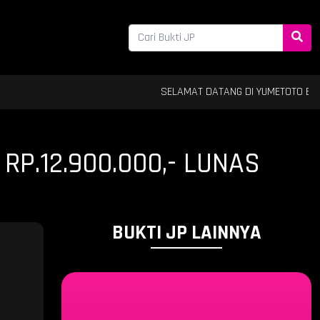
SELAMAT DATANG DI YUMETOTO BANDAR TO
P.12.900.000,- LUNAS
BUKTI JP LAINNYA