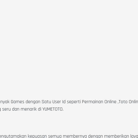
ak Games dengan Satu User Id seperti Permainan Online ,Toto Onlin
 seru dan menarik di YUMETOTO.
at mengutamakan kepuasan semua membernya dengan memberikan lay