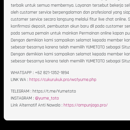
terbaik untuk semua membernya. Layanan tersebut bekerja sela
oleh customer service berpengalaman dan profesional yang s
customer service secara langsung melalui fitur live chat onlin
konfirmasi deposit, pembuatan akun baru dll pada customer ser
pada semua pemain untuk mainkan Permainan online kapan pu
Dengan demikian kami sampaikan selamat kepada member kami
sebesar-besarnya karena telah memilih YUMETOTO sebagai Situs
Dengan demikian kami sampaikan selamat kepada member kami
sebesar-besarnya karena telah memilih YUMETOTO sebagai Situs
WHATSAPP : +62 821-1352-1894
LINK WA :
https://cukurukuk.pro/wa1yume.php
TELEGRAM : https://t.me/Yumetoto
INSTAGRAM :
@yume_toto
Link Alternatif Anti Nawala :
https://ampunjago.pro/