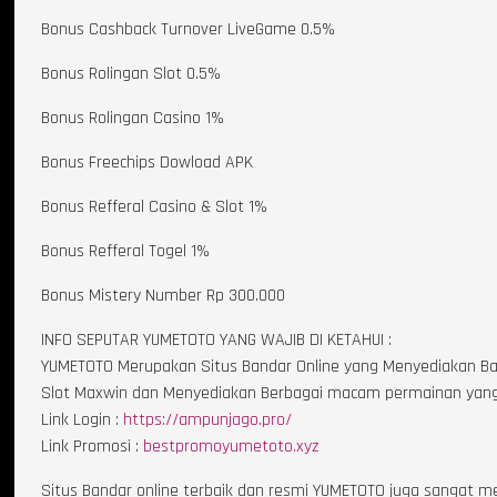
Bonus Cashback Turnover LiveGame 0.5%
Bonus Rolingan Slot 0.5%
Bonus Rolingan Casino 1%
Bonus Freechips Dowload APK
Bonus Refferal Casino & Slot 1%
Bonus Refferal Togel 1%
Bonus Mistery Number Rp 300.000
INFO SEPUTAR YUMETOTO YANG WAJIB DI KETAHUI :
YUMETOTO Merupakan Situs Bandar Online yang Menyediakan Bany
Slot Maxwin dan Menyediakan Berbagai macam permainan yang
Link Login :
https://ampunjago.pro/
Link Promosi :
bestpromoyumetoto.xyz
Situs Bandar online terbaik dan resmi YUMETOTO juga sang