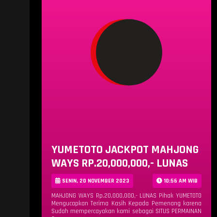
YUMETOTO JACKPOT MAHJONG
WAYS RP.20,000,000,- LUNAS
SENIN, 20 NOVEMBER 2023
10:56 AM WIB
MAHJONG WAYS Rp.20,000,000,- LUNAS Pihak YUMETOTO
Mengucapkan Terima Kasih Kepada Pemenang karena
Sudah mempercayakan kami sebagai SITUS PERMAINAN