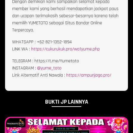
Dengan demikian kami sampaikan selamat kepada
member kami yang berhasil mendapatkan jackpot paus
dan ucapan terimakasih sebesar-besarnya karena telah
memilih YUMETOTO sebagai Situs Bandar Online
Terpercaya.
WHATSAPP : +62 821-1352-1894
LINK WA :
https://cukurukuk.pro/wa1yume.php
TELEGRAM : https://t.me/Yumetoto
INSTAGRAM :
@yume_toto
Link Alternatif Anti Nawala :
https://ampunjago.pro/
BUKTI JP LAINNYA