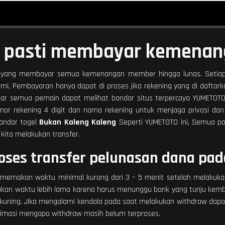
l pasti membayar kemenan
e yang membayar semua kemenangan member hingga lunas. Setiap 
 kami, Pembayaran hanya dapat di proses jika rekening yang di daft
agar semua pemain dapat melihat bandar situs terpercaya YUMETO
or rekening 4 digit dan nama rekening untuk menjaga privasi da
andar togel
Bukan Kaleng Kaleng
Seperti YUMETOTO ini, Semua pos
kita melakukan transfer.
roses transfer pelunasan dana p
memakan waktu minimal kurang dari 3 – 5 menit setelah melakukan p
an waktu lebih lama karena harus menunggu bank yang tunju kembal
uning. Jika mengalami kendala pada saat melakukan withdraw dapat
rimasi mengapa withdraw masih belum terproses.