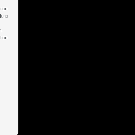
anan
juga
n,
ahan