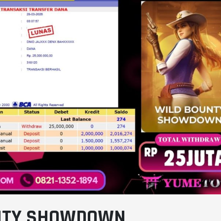
NTY SHOWDOWN