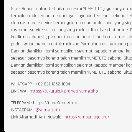
Situs Bandar online terbaik dan resmi YUMETOTO juga sang
terbaik untuk semua membernya. Layanan tersebut bekerja sela
oleh customer service berpengalaman dan profesional yang s
customer service secara langsung melalui fitur live chat onlin
konfirmasi deposit, pembuatan akun baru dll pada customer ser
pada semua pemain untuk mainkan Permainan online kapan pu
Dengan demikian kami sampaikan selamat kepada member kami
sebesar-besarnya karena telah memilih YUMETOTO sebagai Situs
Dengan demikian kami sampaikan selamat kepada member kami
sebesar-besarnya karena telah memilih YUMETOTO sebagai Situs
WHATSAPP : +62 821-1352-1894
LINK WA :
https://cukurukuk.pro/wa1yume.php
TELEGRAM : https://t.me/Yumetoto
INSTAGRAM :
@yume_toto
Link Alternatif Anti Nawala :
https://ampunjago.pro/