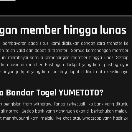
gan member hingga lunas
pembayaran pada situs kami dilakukan dengan cara transfer ke
arkan telah valid dan dapat di transfer. Semua kemenangan member
TO ini membayar semua kemenangan member hingga lunas. Setiap
n kerahasiaan member. Postingan Jackpot yang kami posting agar
tingan jackpot yang kami posting dapat di lihat data keasliannya
ada Bandar Togel YUMETOTO?
engisian from withdraw, Tanpa terkecuali jika bank yang ditunju
i normal. Setiap bank yang gangguan akan di beritahukan melalui
 menghubungi kami melalui live chat atau whatsapp yang hadir 24