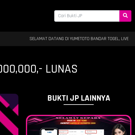
SELAMAT DATANG DI YUMETOTO BANDAR TOGEL, LIVE CASINO & S
00,000,- LUNAS
BUKTI JP LAINNYA