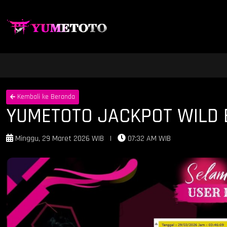
Kembali ke Beranda
YUMETOTO JACKPOT WILD 
Minggu, 29 Maret 2026 WIB
|
07:32 AM WIB