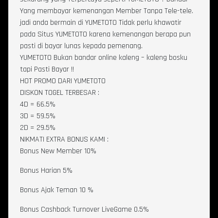
Yang membayar kemenangan Member Tanpa Tele-tele.
jadi anda bermain di YUMETOTO Tidak perlu khawatir
pada Situs YUMETOTO karena kemenangan berapa pun
pasti di bayar lunas kepada pemenang.
YUMETOTO Bukan bandar online kaleng – kaleng bosku
tapi Pasti Bayar !!
HOT PROMO DARI YUMETOTO
DISKON TOGEL TERBESAR :
4D = 66.5%
3D = 59.5%
2D = 29.5%
NIKMATI EXTRA BONUS KAMI :
Bonus New Member 10%
Bonus Harian 5%
Bonus Ajak Teman 10 %
Bonus Cashback Turnover LiveGame 0.5%