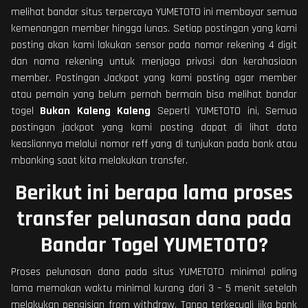
melihat bandar situs terpercaya YUMETOTO ini membayar semua
kemenangan member hingga lunas. Setiap postingan yang kami
posting akan kami lakukan sensor pada nomor rekening 4 digit
dan nama rekening untuk menjaga privasi dan kerahasiaan
member. Postingan Jackpot yang kami posting agar member
atau pemain yang belum pernah bermain bisa melihat bandar
togel
Bukan Kaleng Kaleng
Seperti YUMETOTO ini, Semua
postingan jackpot yang kami posting dapat di lihat data
keasliannya melalui nomor reff yang di tunjukan pada bank atau
mbanking saat kita melakukan transfer.
Berikut ini berapa lama proses
transfer pelunasan dana pada
Bandar Togel YUMETOTO?
Proses pelunasan dana pada situs YUMETOTO minimal paling
lama memakan waktu minimal kurang dari 3 – 5 menit setelah
melakukan pengisian from withdraw, Tanpa terkecuali jika bank