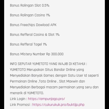
Bonus Rolingan Slot 0.5%
Bonus Rolingan Casino 1%
Bonus Freechips Dowload APK
Bonus Refferal Casino & Slot 1%
Bonus Refferal Togel 1%
Bonus Mistery Number Rp 300.000
INFO SEPUTAR YUMETOTO YANG WAJIB DI KETAHUI :
YUMETOTO Merupakan Situs Bandar Online yang
Menyediakan Banyak Games dengan Satu User Id seperti
Permainan Online ,Toto Online , Slot Maxwin dan
Menyediakan Berbagai macam permainan yang seru dan
menarik di YUMETOTO.
Link Login :
https://ampunjago.pro/
Link Promosi :
https://cukurukuk.pro/buktijp.php