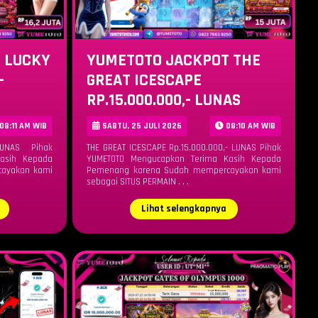
 LUCKY
YUMETOTO JACKPOT THE
-
GREAT ICESCAPE
RP.15.000.000,- LUNAS
08:11 AM WIB
SABTU, 25 JULI 2026
08:10 AM WIB
LUNAS Pihak
THE GREAT ICESCAPE Rp.15.000.000,- LUNAS Pihak
asih Kepada
YUMETOTO Mengucapkan Terima Kasih Kepada
ayakan kami
Pemenang karena Sudah mempercayakan kami
sebagai SITUS PERMAIN . . .
Lihat selengkapnya