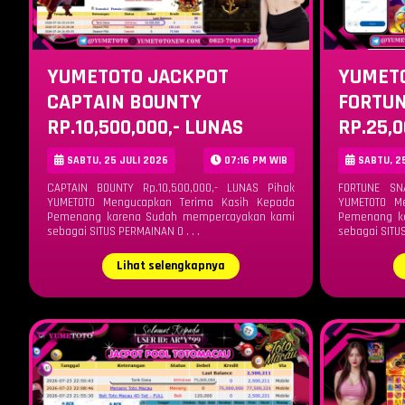
YUMETOTO JACKPOT
YUMET
CAPTAIN BOUNTY
FORTUN
RP.10,500,000,- LUNAS
RP.25,0
SABTU, 25 JULI 2026
07:16 PM WIB
SABTU, 25
CAPTAIN BOUNTY Rp.10,500,000,- LUNAS Pihak
FORTUNE SNA
YUMETOTO Mengucapkan Terima Kasih Kepada
YUMETOTO M
Pemenang karena Sudah mempercayakan kami
Pemenang k
sebagai SITUS PERMAINAN O . . .
sebagai SITUS
Lihat selengkapnya