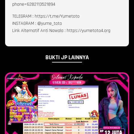
phone=6282113521894
TELEGRAM : https://t.me/Yumetoto
INSTAGRAM : @yume_toto
Link Alternatif Anti Nawala : https://yumetoto4.org
BUKTI JP LAINNYA