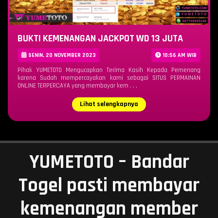
BUKTI KEMENANGAN JACKPOT WD 13 JUTA
SENIN, 20 NOVEMBER 2023
10:56 AM WIB
Pihak YUMETOTO Mengucapkan Terima Kasih Kepada Pemenang
karena Sudah mempercayakan kami sebagai SITUS PERMAINAN
ONLINE TERPERCAYA yang membayar kem . . .
Lihat selengkapnya
YUMETOTO – Bandar
Togel pasti membayar
kemenangan member